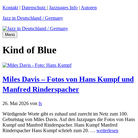
Zum
Kontakt
|
Datenschutz
|
Jazzpages Info
|
Autoren
Inhalt
Jazz in Deutschland / Germany
springen
Menü
Kind of Blue
Miles Davis – Fotos von Hans Kumpf und
Manfred Rinderspacher
26. Mai 2026
von
fs
Würdigende Worte gibt es zuhauf und zurecht im Netz zum 100.
Geburtstag von Miles Davis. Auf den Jazzpages die Fotos von Hans
Kumpf und Manfred Rinderspacher. Hans Kumpf Manfred
Rinderspacher Hans Kumpf schrieb zum 20. …
weiterlesen