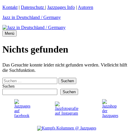
Zum
Kontakt
|
Datenschutz
|
Jazzpages Info
|
Autoren
Inhalt
Jazz in Deutschland / Germany
springen
Menü
Nichts gefunden
Das Gesuchte konnte leider nicht gefunden werden. Vielleicht hilft
die Suchfunktion.
Suchen
nach:
Suchen
Suchen