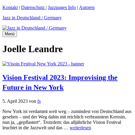
Zum
Kontakt
|
Datenschutz
|
Jazzpages Info
|
Autoren
Inhalt
Jazz in Deutschland / Germany
springen
Menü
Joelle Leandre
Vision Festival 2023: Improvising the
Future in New York
5. April 2023
von
fs
New York ist verdammt weit weg – zumindest von Deutschland aus
gesehen – und der Weg dahin mit reichlich verbranntem Kerosin,
nun ja, „gepflastert“. Trotzdem: das alljährliche Vision Festival
leuchtet in die Jazzwelt und das …
weiterlesen