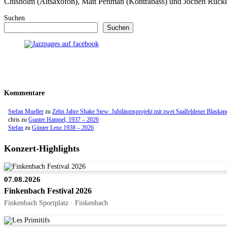
Chisholm (Altsaxofon), Matt Penman (Kontrabass) und Jochen Rück
Suchen
Suchen
Kommentare
Stefan Mueller
zu
Zehn Jahre Shake Stew: Jubiläumsprojekt mit zwei Saalfeldener Blaskap
chris
zu
Gunter Hampel, 1937 – 2026
Stefan
zu
Günter Lenz 1938 – 2026
Konzert-Highlights
07.08.2026
Finkenbach Festival 2026
Finkenbach Sportplatz · Finkenbach