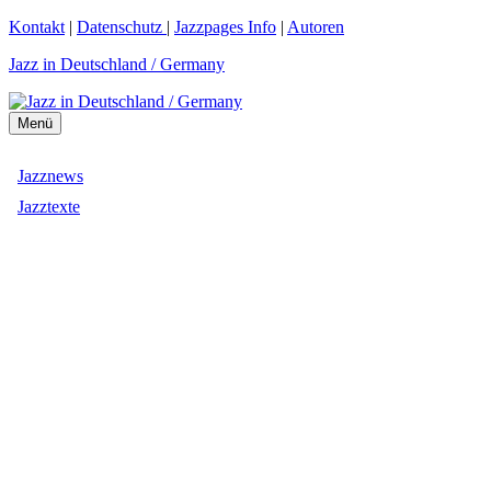
Zum
Kontakt
|
Datenschutz
|
Jazzpages Info
|
Autoren
Inhalt
Jazz in Deutschland / Germany
springen
Menü
Jazznews
Jazztexte