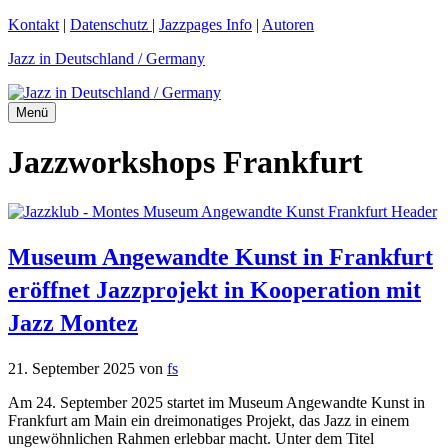
Zum
Kontakt
|
Datenschutz
|
Jazzpages Info
|
Autoren
Inhalt
Jazz in Deutschland / Germany
springen
Menü
Jazzworkshops Frankfurt
Museum Angewandte Kunst in Frankfurt
eröffnet Jazzprojekt in Kooperation mit
Jazz Montez
21. September 2025
von
fs
Am 24. September 2025 startet im Museum Angewandte Kunst in
Frankfurt am Main ein dreimonatiges Projekt, das Jazz in einem
ungewöhnlichen Rahmen erlebbar macht. Unter dem Titel