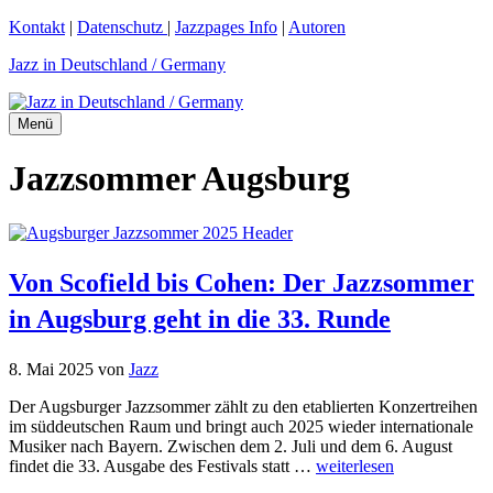
Zum
Kontakt
|
Datenschutz
|
Jazzpages Info
|
Autoren
Inhalt
Jazz in Deutschland / Germany
springen
Menü
Jazzsommer Augsburg
Von Scofield bis Cohen: Der Jazzsommer
in Augsburg geht in die 33. Runde
8. Mai 2025
von
Jazz
Der Augsburger Jazzsommer zählt zu den etablierten Konzertreihen
im süddeutschen Raum und bringt auch 2025 wieder internationale
Musiker nach Bayern. Zwischen dem 2. Juli und dem 6. August
findet die 33. Ausgabe des Festivals statt …
weiterlesen