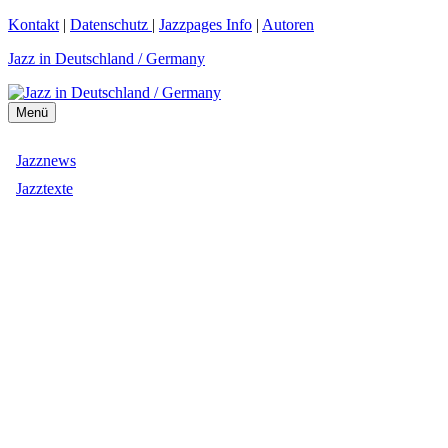
Zum
Kontakt
|
Datenschutz
|
Jazzpages Info
|
Autoren
Inhalt
Jazz in Deutschland / Germany
springen
Menü
Jazznews
Jazztexte