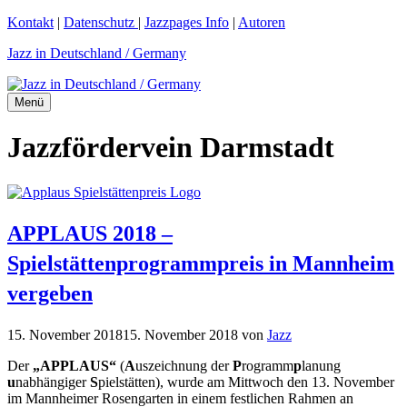
Zum
Kontakt
|
Datenschutz
|
Jazzpages Info
|
Autoren
Inhalt
Jazz in Deutschland / Germany
springen
Menü
Jazzfördervein Darmstadt
APPLAUS 2018 –
Spielstättenprogrammpreis in Mannheim
vergeben
15. November 2018
15. November 2018
von
Jazz
Der
„APPLAUS“
(
A
uszeichnung der
P
rogramm
p
lanung
u
nabhängiger
S
pielstätten), wurde am Mittwoch den 13. November
im Mannheimer Rosengarten in einem festlichen Rahmen an