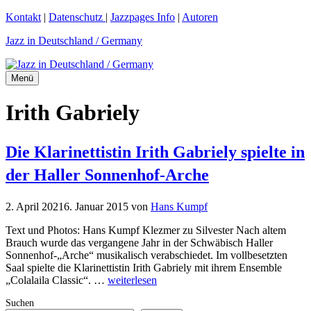
Zum
Kontakt
|
Datenschutz
|
Jazzpages Info
|
Autoren
Inhalt
Jazz in Deutschland / Germany
springen
Menü
Irith Gabriely
Die Klarinettistin Irith Gabriely spielte in
der Haller Sonnenhof-Arche
2. April 2021
6. Januar 2015
von
Hans Kumpf
Text und Photos: Hans Kumpf Klezmer zu Silvester Nach altem
Brauch wurde das vergangene Jahr in der Schwäbisch Haller
Sonnenhof-„Arche“ musikalisch verabschiedet. Im vollbesetzten
Saal spielte die Klarinettistin Irith Gabriely mit ihrem Ensemble
„Colalaila Classic“. …
weiterlesen
Suchen