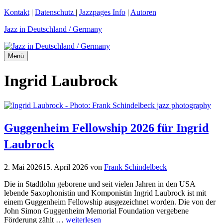
Zum
Kontakt
|
Datenschutz
|
Jazzpages Info
|
Autoren
Inhalt
Jazz in Deutschland / Germany
springen
Menü
Ingrid Laubrock
Guggenheim Fellowship 2026 für Ingrid
Laubrock
2. Mai 2026
15. April 2026
von
Frank Schindelbeck
Die in Stadtlohn geborene und seit vielen Jahren in den USA
lebende Saxophonistin und Komponistin Ingrid Laubrock ist mit
einem Guggenheim Fellowship ausgezeichnet worden. Die von der
John Simon Guggenheim Memorial Foundation vergebene
Förderung zählt …
weiterlesen