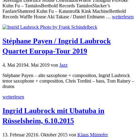
Streetlight DawnIce House CelebrationWhere Thoughts Provoke
Kuhn Fu – TantalosBerthold Records TantalosSlacker’s
FanfareShattered Kuhn Fu – Katastrofik Kink MachineBerthold
Records Waffle House Aki Takase / Daniel Erdmann …
weiterlesen
Stéphane Payen / Ingrid Laubrock
Quartet Europa-Tour 2019
4. Mai 2019
4. Mai 2019
von
Jazz
Stéphane Payen – alto saxophone + composition, Ingrid Laubrock
tenor saxophone + composition, Chris Tordini – bass, Tom Rainey –
drums
weiterlesen
Ingrid Laubrock mit Ubatuba in
Rüsselsheim, 6.10.2015
13. Februar 2021
6. Oktober 2015
von
Klaus Mümpfer