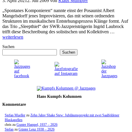
3. April 2021
2. Juli 2009
von
Klaus Mümpfer
„Spontanes Komponieren“ nannte einst der Posaunist Albert
Mangelsdorff jenes Improvisieren, das mit seinen ordnenden
Strukturen im musikalischen Entstehungsprozess Klänge formt. Auf
das Trio „Sleepthief“ der SWR-Jazzpreisträgerin Ingrid Laubrock
trifft diese Beschreibung des solistischen und Kollektiven …
weiterlesen
Suchen
Suchen
Hans Kumpfs Kolumnen
Kommentare
Stefan Mueller
zu
Zehn Jahre Shake Stew: Jubiläumsprojekt mit zwei Saalfeldener
Blaskapellen
chris
zu
Gunter Hampel, 1937 – 2026
Stefan
zu
Günter Lenz 1938 – 2026