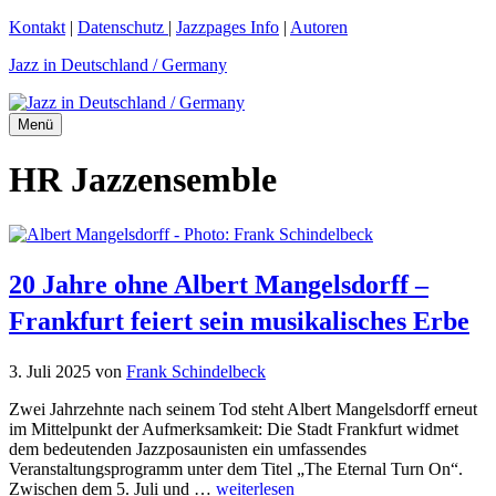
Zum
Kontakt
|
Datenschutz
|
Jazzpages Info
|
Autoren
Inhalt
Jazz in Deutschland / Germany
springen
Menü
HR Jazzensemble
20 Jahre ohne Albert Mangelsdorff –
Frankfurt feiert sein musikalisches Erbe
3. Juli 2025
von
Frank Schindelbeck
Zwei Jahrzehnte nach seinem Tod steht Albert Mangelsdorff erneut
im Mittelpunkt der Aufmerksamkeit: Die Stadt Frankfurt widmet
dem bedeutenden Jazzposaunisten ein umfassendes
Veranstaltungsprogramm unter dem Titel „The Eternal Turn On“.
Zwischen dem 5. Juli und …
weiterlesen