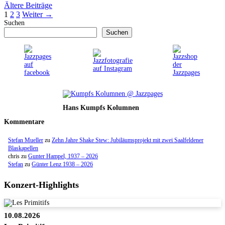
Ältere Beiträge
Seite
Seite
Seite
1
2
3
Weiter
→
Suchen
Suchen
Hans Kumpfs Kolumnen
Kommentare
Stefan Mueller
zu
Zehn Jahre Shake Stew: Jubiläumsprojekt mit zwei Saalfeldener
Blaskapellen
chris
zu
Gunter Hampel, 1937 – 2026
Stefan
zu
Günter Lenz 1938 – 2026
Konzert-Highlights
10.08.2026