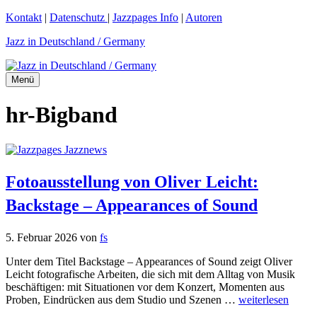
Zum
Kontakt
|
Datenschutz
|
Jazzpages Info
|
Autoren
Inhalt
Jazz in Deutschland / Germany
springen
Menü
hr-Bigband
Fotoausstellung von Oliver Leicht:
Backstage – Appearances of Sound
5. Februar 2026
von
fs
Unter dem Titel Backstage – Appearances of Sound zeigt Oliver
Leicht fotografische Arbeiten, die sich mit dem Alltag von Musik
beschäftigen: mit Situationen vor dem Konzert, Momenten aus
Proben, Eindrücken aus dem Studio und Szenen …
weiterlesen