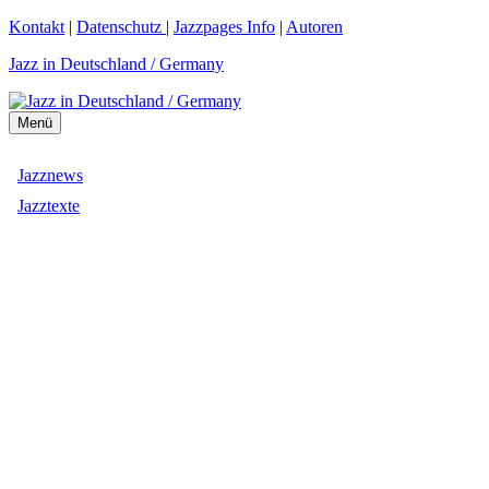
Zum
Kontakt
|
Datenschutz
|
Jazzpages Info
|
Autoren
Inhalt
Jazz in Deutschland / Germany
springen
Menü
Jazznews
Jazztexte