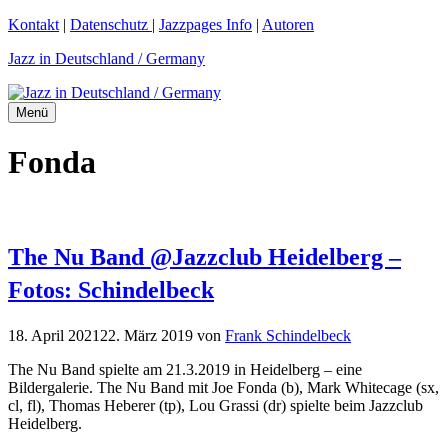
Zum
Kontakt
|
Datenschutz
|
Jazzpages Info
|
Autoren
Inhalt
Jazz in Deutschland / Germany
springen
Menü
Fonda
The Nu Band @Jazzclub Heidelberg –
Fotos: Schindelbeck
18. April 2021
22. März 2019
von
Frank Schindelbeck
The Nu Band spielte am 21.3.2019 in Heidelberg – eine
Bildergalerie. The Nu Band mit Joe Fonda (b), Mark Whitecage (sx,
cl, fl), Thomas Heberer (tp), Lou Grassi (dr) spielte beim Jazzclub
Heidelberg.