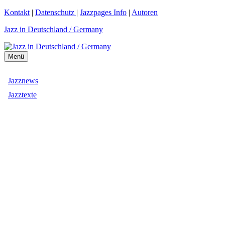
Zum
Kontakt
|
Datenschutz
|
Jazzpages Info
|
Autoren
Inhalt
Jazz in Deutschland / Germany
springen
Menü
Jazznews
Jazztexte