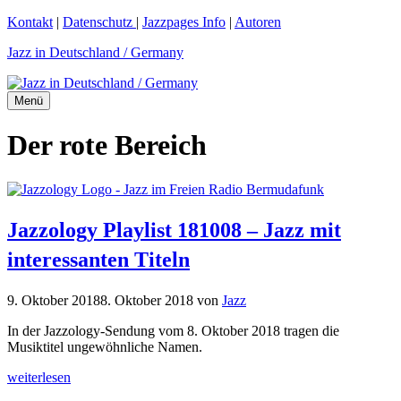
Zum
Kontakt
|
Datenschutz
|
Jazzpages Info
|
Autoren
Inhalt
Jazz in Deutschland / Germany
springen
Menü
Der rote Bereich
Jazzology Playlist 181008 – Jazz mit
interessanten Titeln
9. Oktober 2018
8. Oktober 2018
von
Jazz
In der Jazzology-Sendung vom 8. Oktober 2018 tragen die
Musiktitel ungewöhnliche Namen.
weiterlesen