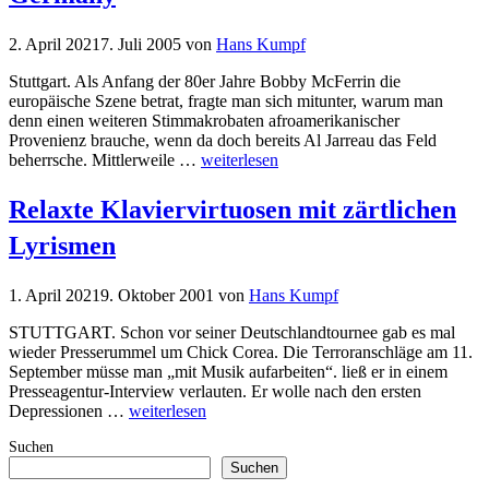
2. April 2021
7. Juli 2005
von
Hans Kumpf
Stuttgart. Als Anfang der 80er Jahre Bobby McFerrin die
europäische Szene betrat, fragte man sich mitunter, warum man
denn einen weiteren Stimmakrobaten afroamerikanischer
Provenienz brauche, wenn da doch bereits Al Jarreau das Feld
beherrsche. Mittlerweile …
weiterlesen
Relaxte Klaviervirtuosen mit zärtlichen
Lyrismen
1. April 2021
9. Oktober 2001
von
Hans Kumpf
STUTTGART. Schon vor seiner Deutschlandtournee gab es mal
wieder Presserummel um Chick Corea. Die Terroranschläge am 11.
September müsse man „mit Musik aufarbeiten“. ließ er in einem
Presseagentur-Interview verlauten. Er wolle nach den ersten
Depressionen …
weiterlesen
Suchen
Suchen