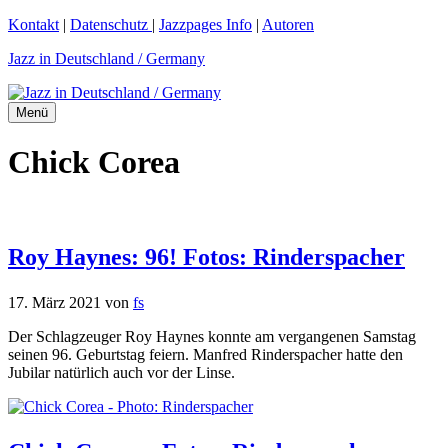
Zum
Kontakt
|
Datenschutz
|
Jazzpages Info
|
Autoren
Inhalt
Jazz in Deutschland / Germany
springen
Menü
Chick Corea
Roy Haynes: 96! Fotos: Rinderspacher
17. März 2021
von
fs
Der Schlagzeuger Roy Haynes konnte am vergangenen Samstag
seinen 96. Geburtstag feiern. Manfred Rinderspacher hatte den
Jubilar natürlich auch vor der Linse.