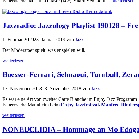
Feuerwache. Mit Jutta Glaser (voc), Sharif Sehnaoui …
weiterlesen
Jazzradio: Jazzology Playlist 190128 – Fre
1. Februar 2019
28. Januar 2019
von
Jazz
Der Moderatoer spielt, was er spielen will.
weiterlesen
Boesser-Ferrari, Sehnaoui, Turnbull, Zer
13. November 2018
13. November 2018
von
Jazz
Es war eine Art von zweiter Carte Blanche im Enjoy Jazz Programm 
Feuerwache Mannheim beim
Enjoy Jazzfestival
.
Manfred Rinders
weiterlesen
NONEUCLIDIA – Hommage an Mo Edoga 