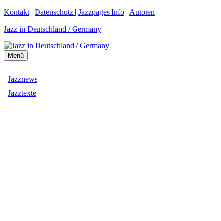
Zum
Kontakt
|
Datenschutz
|
Jazzpages Info
|
Autoren
Inhalt
Jazz in Deutschland / Germany
springen
Menü
Jazznews
Jazztexte