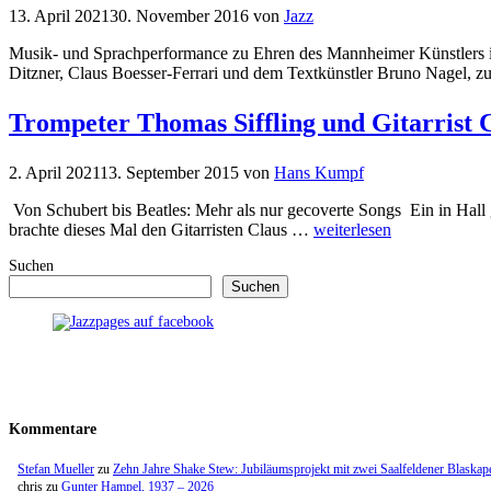
13. April 2021
30. November 2016
von
Jazz
Musik- und Sprachperformance zu Ehren des Mannheimer Künstlers 
Ditzner, Claus Boesser-Ferrari und dem Textkünstler Bruno Nagel,
Trompeter Thomas Siffling und Gitarrist C
2. April 2021
13. September 2015
von
Hans Kumpf
Von Schubert bis Beatles: Mehr als nur gecoverte Songs Ein in Hall g
brachte dieses Mal den Gitarristen Claus …
weiterlesen
Suchen
Suchen
Kommentare
Stefan Mueller
zu
Zehn Jahre Shake Stew: Jubiläumsprojekt mit zwei Saalfeldener Blaskap
chris
zu
Gunter Hampel, 1937 – 2026