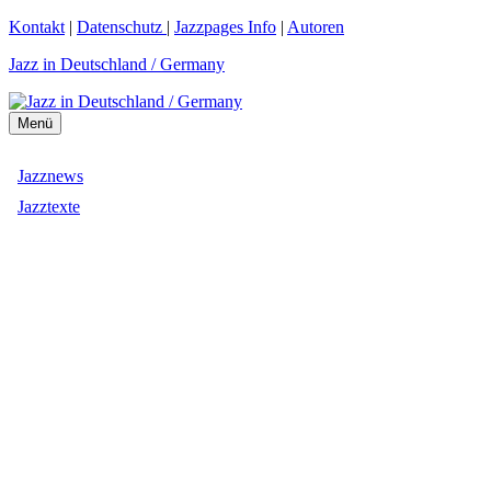
Zum
Kontakt
|
Datenschutz
|
Jazzpages Info
|
Autoren
Inhalt
Jazz in Deutschland / Germany
springen
Menü
Jazznews
Jazztexte