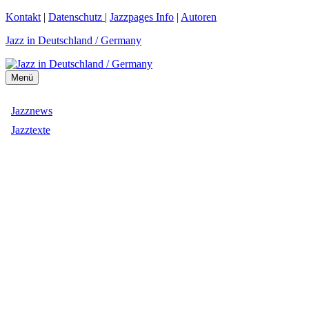
Zum
Kontakt
|
Datenschutz
|
Jazzpages Info
|
Autoren
Inhalt
Jazz in Deutschland / Germany
springen
Menü
Jazznews
Jazztexte