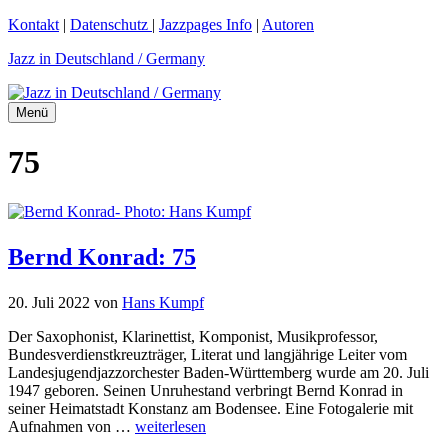
Zum
Kontakt
|
Datenschutz
|
Jazzpages Info
|
Autoren
Inhalt
Jazz in Deutschland / Germany
springen
Menü
75
Bernd Konrad: 75
20. Juli 2022
von
Hans Kumpf
Der Saxophonist, Klarinettist, Komponist, Musikprofessor,
Bundesverdienstkreuzträger, Literat und langjährige Leiter vom
Landesjugendjazzorchester Baden-Württemberg wurde am 20. Juli
1947 geboren. Seinen Unruhestand verbringt Bernd Konrad in
seiner Heimatstadt Konstanz am Bodensee. Eine Fotogalerie mit
Aufnahmen von …
weiterlesen