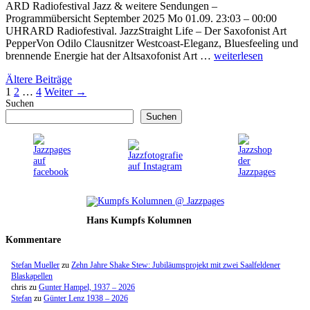
ARD Radiofestival Jazz & weitere Sendungen –
Programmübersicht September 2025 Mo 01.09. 23:03 – 00:00
UHRARD Radiofestival. JazzStraight Life – Der Saxofonist Art
PepperVon Odilo Clausnitzer Westcoast-Eleganz, Bluesfeeling und
brennende Energie hat der Altsaxofonist Art …
weiterlesen
Ältere Beiträge
Seite
Seite
Seite
1
2
…
4
Weiter
→
Suchen
Suchen
Hans Kumpfs Kolumnen
Kommentare
Stefan Mueller
zu
Zehn Jahre Shake Stew: Jubiläumsprojekt mit zwei Saalfeldener
Blaskapellen
chris
zu
Gunter Hampel, 1937 – 2026
Stefan
zu
Günter Lenz 1938 – 2026