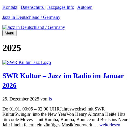
Zum
Kontakt
|
Datenschutz
|
Jazzpages Info
|
Autoren
Inhalt
Jazz in Deutschland / Germany
springen
Menü
2025
SWR Kultur – Jazz im Radio im Januar
2026
25. Dezember 2025
von
fs
Do 01.01. 00:05 – 02:00 UHRJahreswechsel mit SWR
KulturSwingin‘ into the New YearVon Henry Altmann Heiße Hits
für coole Moves – mit Rumba, Bomba, Bounce und Beats ins Neue
Jahr hinein feiern; ein zünftiges Musikfeuerwerk …
weiterlesen