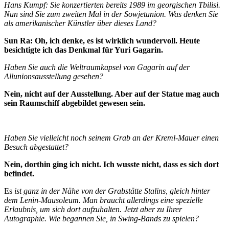
Hans Kumpf: Sie konzertierten bereits 1989 im georgi­schen Tbilisi.
Nun sind Sie zum zweiten Mal in der Sowjetunion. Was denken Sie
als amerikanischer Künstler über dieses Land?
Sun Ra: Oh, ich denke, es ist wirklich wundervoll. Heute
besichtigte ich das Denkmal für Yu­ri Gagarin.
Haben Sie auch die Weltraumkapsel von Gagarin auf der
Allunionsausstellung ge­sehen?
Nein, nicht auf der Ausstellung. Aber auf der Statue mag auch
sein Raumschiff ab­gebildet gewesen sein.
Haben Sie vielleicht noch seinem Grab an der Kreml-Mauer einen
Besuch abge­stattet?
Nein, dorthin ging ich nicht. Ich wusste nicht, dass es sich dort
befindet.
Es
ist ganz in der Nähe von der Grabstätte Stalins, gleich hinter
dem Lenin-Mauso­leum. Man braucht allerdings eine speziel­le
Erlaubnis, um sich dort aufzuhalten. Jetzt aber zu Ihrer
Autographie. Wie be­gannen Sie, in Swing-Bands zu spielen?