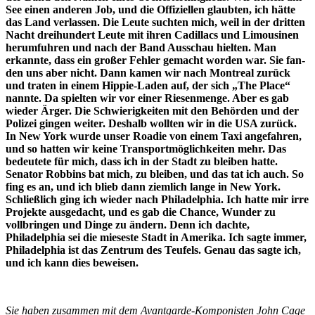
See einen anderen Job, und die Offiziellen glaubten, ich hätte
das Land verlassen. Die Leute suchten mich, weil in der dritten
Nacht dreihundert Leute mit ihren Cadillacs und Limousinen
herumfuhren und nach der Band Aus­schau hielten. Man
erkannte, dass ein gro­ßer Fehler gemacht worden war. Sie fan­
den uns aber nicht. Dann kamen wir nach Montreal zurück
und traten in einem Hip­pie-Laden auf, der sich „The Place“
nannte. Da spielten wir vor einer Riesen­menge. Aber es gab
wieder Ärger. Die Schwierigkeiten mit den Behörden und der
Polizei gingen weiter. Deshalb wollten wir in die USA zurück.
In New York wurde unser Roadie von einem Taxi angefahren,
und so hatten wir keine Transportmöglich­keiten mehr. Das
bedeutete für mich, dass ich in der Stadt zu bleiben hatte.
Senator Robbins bat mich, zu bleiben, und das tat ich auch. So
fing es an, und ich blieb dann ziemlich lange in New York.
Schließlich ging ich wieder nach Philadelphia. Ich hat­te mir irre
Projekte ausgedacht, und es gab die Chance, Wunder zu
vollbringen und Dinge zu ändern. Denn ich dachte,
Philadelphia sei die mieseste Stadt in Amerika. Ich sagte immer,
Philadelphia ist das Zentrum des Teufels. Genau das sag­te ich,
und ich kann dies beweisen.
Sie haben zusammen mit dem Avantgar­de-Komponisten John Cage