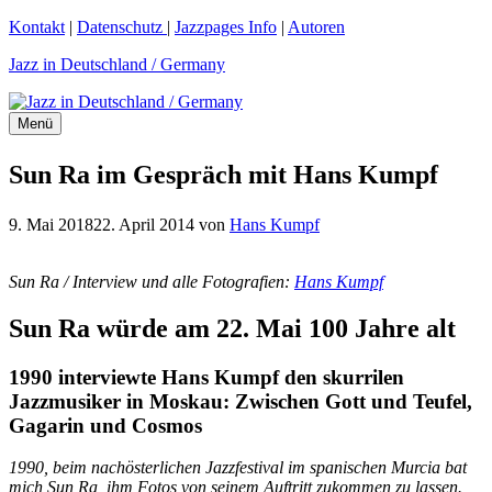
Zum
Kontakt
|
Datenschutz
|
Jazzpages Info
|
Autoren
Inhalt
Jazz in Deutschland / Germany
springen
Menü
Sun Ra im Gespräch mit Hans Kumpf
9. Mai 2018
22. April 2014
von
Hans Kumpf
Sun Ra /
Interview und alle Fotografien:
Hans Kumpf
Sun Ra würde am 22. Mai 100 Jahre alt
1990 interviewte Hans Kumpf den skurrilen
Jazzmusiker in Moskau: Zwischen Gott und Teufel,
Gagarin und Cosmos
1990, beim nachösterlichen Jazzfestival im spanischen Murcia bat
mich Sun Ra, ihm Fotos von seinem Auftritt zukommen zu lassen.