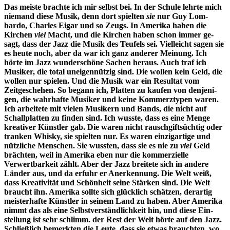
Das meiste brachte ich mir selbst bei. In der Schule lehrte mich
niemand diese Mu­sik, denn dort spielten
sie
nur Guy Lom­
bardo, Charles Eigar und so Zeugs. In Amerika haben die
Kirchen
viel
Macht, und die Kirchen haben schon immer ge­
sagt, dass der Jazz die Musik des Teufels sei. Vielleicht sagen sie
es heute noch, aber da war ich ganz anderer Meinung. Ich
hörte im Jazz wunderschöne Sachen heraus. Auch traf ich
Musiker, die total uneigennützig sind. Die wollen kein Geld, die
wollen nur spielen. Und die Musik war ein Resultat vom
Zeitgeschehen. So be­gann ich, Platten zu kaufen von denjeni­
gen, die wahrhafte Musiker und keine Kommerztypen waren.
Ich arbeitete mit vielen Musikern und Bands, die nicht auf
Schallplatten zu finden sind. Ich wusste, dass es eine Menge
kreativer Künstler gab. Die waren nicht rauschgiftsüchtig oder
tranken Whisky, sie spielten nur. Es waren einzigartige und
nützliche Menschen. Sie wussten, dass sie es nie zu
viel
Geld
bräch­ten, weil in Amerika eben nur die kommer­zielle
Verwertbarkeit zählt. Aber der Jazz breitete sich in andere
Länder aus, und da erfuhr er Anerkennung. Die Welt weiß,
dass Kreativität und Schönheit seine Stär­ken sind. Die Welt
braucht ihn. Amerika sollte sich glücklich schätzen, derartig
meisterhafte Künstler in seinem Land zu haben. Aber Amerika
nimmt das als eine Selbstverständlichkeit hin, und diese Ein­
stellung ist sehr schlimm. der Rest der Welt hörte auf den Jazz.
Schließlich be­merkten die Leute, dass sie etwas brauch­ten, wo