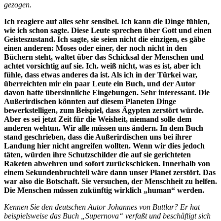
gezogen.
Ich reagiere auf alles sehr sensibel. Ich kann die Dinge fühlen,
wie ich schon sag­te. Diese Leute sprechen über Gott und einen
Geisteszustand. Ich sagte, sie seien nicht die einzigen, es gäbe
einen anderen: Moses oder einer, der noch nicht in den
Büchern steht, waltet über das Schicksal der Menschen und
achtet vorsichtig auf sie. Ich. weiß nicht, was es ist, aber ich
fühle, dass etwas anderes da ist. Als ich in der Türkei war,
überreichten mir ein paar Leute ein Buch, und der Autor
davon hatte übersinnliche Eingebungen. Sehr interes­sant. Die
Außerirdischen könnten auf die­sem Planeten Dinge
bewerkstelligen, zum Beispiel, dass Ägypten zerstört würde.
Aber es sei jetzt Zeit für die Weisheit, niemand solle dem
anderen wehtun. Wir alle müssen uns ändern. In dem Buch
stand geschrieben, dass die Außerirdi­schen uns bei ihrer
Landung hier nicht angreifen wollten. Wenn wir dies jedoch
täten, würden ihre Schutzschilder die auf sie gerichteten
Raketen abwehren und sofort zurückschicken. Innerhalb von
ei­nem Sekundenbruchteil wäre dann unser Planet zerstört. Das
war also die Bot­schaft. Sie versuchen, der Menschheit zu helfen.
Die Menschen müssen zukünftig wirklich „human“ werden.
Kennen Sie den deutschen Autor Johan­nes von Buttlar? Er hat
beispielsweise das Buch „Supernova“ verfaßt und beschäf­tigt sich