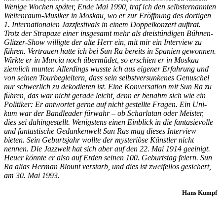
We­nige Wochen später, Ende Mai 1990, traf ich den selbsternannten
Weltenraum-Mu­siker in Moskau, wo er zur Eröffnung des dortigen
1. Internationalen Jazzfestivals in einem Doppelkonzert auftrat.
Trotz der Strapaze einer insgesamt mehr als drei­stündigen Bühnen-
Glitzer-Show willigte der alte Herr ein, mit mir ein Interview zu
führen. Vertrauen hatte ich bei Sun Ra bereits in Spanien gewonnen.
Wirkte er in Murcia noch übermüdet, so erschien er in Moskau
ziemlich munter. Allerdings wusste ich aus eigener Erfahrung und
von seinen Tourbegleitern, dass sein selbstversunke­nes Genuschel
nur schwerlich zu deko­dieren ist. Eine Konversation mit Sun Ra zu
führen, das war nicht gerade leicht, denn er be­nahm sich wie ein
Politiker: Er antwortet gerne auf nicht gestellte Fragen. Ein Uni­
kum war der Bandleader fürwahr – ob Scharlatan oder Meister,
dies sei dahingestellt. Wenigstens einen Einblick in die fantasie­volle
und fantastische Gedankenwelt Sun Ras mag dieses Interview
bieten. Sein Geburtsjahr wollte der mysteriöse Künstler nicht
nennen. Die Jazzwelt hat sich aber auf den 22. Mai 1914 geeinigt.
Heuer könnte er also auf Erden seinen 100. Geburtstag feiern. Sun
Ra alias Herman Blount verstarb, und dies ist zweifellos gesichert,
am 30. Mai 1993.
Hans Kumpf