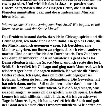
etwas passiert. Und wirklich das ist Jazz – es passiert was.
Unsere Zeitge­nossen sind die einzigen Leute, die auf diesem
Planeten unmittelbar Jazz und die wundersamen Musiker
hören können.
Wie wechselten Sie vom Swing zum Free Jazz? Wie begann es mit
Ihrem Arkestra und der Space Music?
Das Problem bestand darin, dass ich in Chicago spielte und die
Leute sagten, ich hätte eine Bebop Band. Da gab es Leute, die
der Musik feindlich gesonnen waren. Ich beschloss, eine
Matinee zu geben, um ihnen zu zeigen, dass ich etwas anderes
machte. Und da schaffte ich den Durch­bruch. Den Zuhörern
war dann anzumer­ken, dass sie wussten: Es geht etwas los.
Dann offenbarte sich die Space Music, und ich setzte dies fort.
Schließlich verließ ich Chicago und ging nach Montreal, wo ich
wieder Ärger hatte. Sie sagten näm­lich, ich würde die Musik
Gottes spielen. Ich sagte, dass ich nicht Gott begegnet sei,
trotzdem blieben sie bei ihrer Behauptung. Die Gewerkschaft
bat mich dann, meinen Stil zu ändern – aber das konnte ich
nicht tun. Ich war ein Naturtalent. Wie die Vögel singen, was
sie eben singen, so muss ich das spielen, was ich spiele. Deshalb
konnte ich mich stilistisch nicht ändern. Als ich gerade zwei
Tage in Montreal ge­spielt hatte, verließ ich die Stadt und gab
der Band den Namen eines Orchestermit­glieds. Wir hatten am