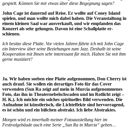
gespielt. Können Sie mir etwas über diese Begeg­nung sagen?
John Cage ist dauernd auf Reise. Er woll­te auf Coney Island
spielen, und man woll­te mich dabei haben. Die Veranstaltung in
einem kleinen Saal war ausverkauft, und wir empfanden das
Konzert als sehr ge­lungen. Davon ist eine Schallplatte er­
schienen.
Ich besitze diese Platte. Vor vielen Jahren führte ich mit John Cage
ein Interview über seine Beziehungen zum Jazz. Des­halb ist seine
Kooperation mit Ihnen sehr interessant für mich. Haben Sie mit ihm
gerne musiziert?
Ja. Wir haben soeben eine Platte aufge­nommen, Don Cherry ist
auch drauf. Sie wollen ein derartiges Foto für das Cover
verwenden (Sun Ra zeigt auf mein in Mur­cia aufgenommenes
Foto, das ihn in Theaternebelschwaden und im Rotlicht zeigt –
H. K.). Ich möchte ein solches spi­rituelles Bild verwenden. Die
Aufnahme ist künstlerisch, die Lichteffekte sind hervor­ragend,
es ist schön und ein bißchen ab­strakt. Ich liebe Abstraktes.
Morgen wird es innerhalb meiner Foto­ausstellung hier im
Festivalgebäude auch eine Serie „Sun Ra in Murcia“ geben…