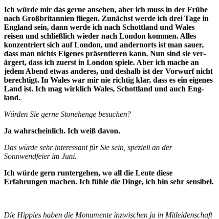
Ich würde mir das gerne ansehen, aber ich muss in der Frühe
nach Großbritannien fliegen. Zunächst werde ich drei Tage in
England sein, dann werde ich nach Schottland und Wales
reisen und schließ­lich wieder nach London kommen. Alles
konzentriert sich auf London, und andern­orts ist man sauer,
dass man nichts Eige­nes präsentieren kann. Nun sind sie ver­
ärgert, dass ich zuerst in London spiele. Aber ich mache an
jedem Abend etwas anderes, und deshalb ist der Vorwurf nicht
berechtigt. In Wales war mir nie richtig klar, dass es ein eigenes
Land ist. Ich mag wirklich Wales, Schottland und auch Eng­
land.
Würden Sie gerne Stonehenge besu­chen?
Ja wahrscheinlich. Ich weiß davon.
Das würde sehr interessant für Sie sein, speziell an der
Sonnwendfeier im Juni.
Ich würde gern runtergehen, wo all die Leute diese
Erfahrungen machen. Ich füh­le die Dinge, ich bin sehr sensibel.
Die Hippies haben die Monumente in­zwischen ja in Mitleidenschaft