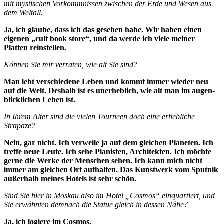
mit mystischen Vorkommnissen zwischen der Erde und Wesen aus
dem Weltall.
Ja, ich glaube, dass ich das gesehen habe. Wir haben einen
eigenen „cult book sto­re“, und da werde ich viele meiner
Platten reinstellen.
Können Sie mir verraten, wie alt Sie sind?
Man lebt verschiedene Leben und kommt immer wieder neu
auf die Welt. Deshalb ist es unerheblich, wie alt man im augen­
blicklichen Leben ist.
In Ihrem Alter sind die vielen Tourneen doch eine erhebliche
Strapaze?
Nein, gar nicht. Ich verweile ja auf dem gleichen Planeten. Ich
treffe neue Leute. Ich sehe Pianisten, Architekten. Ich möch­te
gerne die Werke der Menschen sehen. Ich kann mich nicht
immer am gleichen Ort aufhalten. Das Kunstwerk vom Sput­nik
außerhalb meines Hotels ist sehr schön.
Sind Sie hier in Moskau also im Hotel „Cosmos“ einquartiert, und
Sie erwähnten demnach die Statue gleich in dessen Nähe?
Ja, ich logiere im Cosmos.