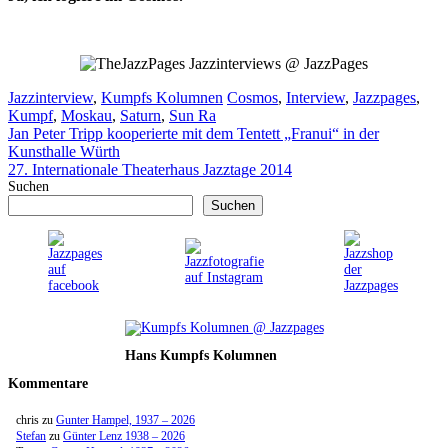
Jazzinterviews @ JazzPages
Kategorien
Schlagwörter
Jazzinterview
,
Kumpfs Kolumnen
Cosmos
,
Interview
,
Jazzpages
,
Kumpf
,
Moskau
,
Saturn
,
Sun Ra
Jan Peter Tripp kooperierte mit dem Tentett „Franui“ in der
Kunsthalle Würth
27. Internationale Theaterhaus Jazztage 2014
Suchen
Suchen
Hans Kumpfs Kolumnen
Kommentare
chris
zu
Gunter Hampel, 1937 – 2026
Stefan
zu
Günter Lenz 1938 – 2026