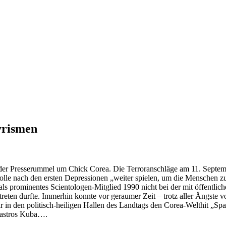
yrismen
er Presserummel um Chick Corea. Die Terroranschläge am 11. Septe
 wolle nach den ersten Depressionen „weiter spielen, um die Menschen z
 als prominentes Scientologen-Mitglied 1990 nicht bei der mit öffentli
reten durfte. Immerhin konnte vor geraumer Zeit – trotz aller Ängste 
 in den politisch-heiligen Hallen des Landtags den Corea-Welthit „Spa
Castros Kuba….