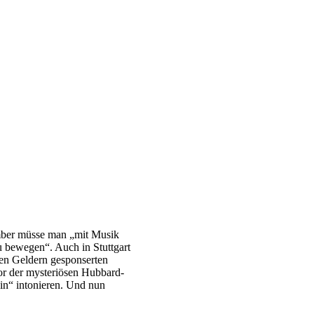
mber müsse man „mit Musik
u bewegen“. Auch in Stuttgart
chen Geldern gesponserten
vor der mysteriösen Hubbard-
in“ intonieren. Und nun