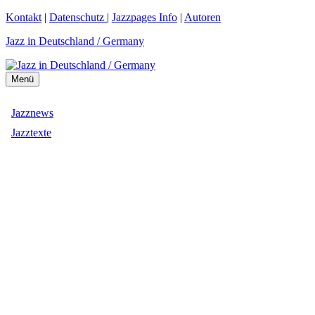
Zum
Kontakt
|
Datenschutz
|
Jazzpages Info
|
Autoren
Inhalt
Jazz in Deutschland / Germany
springen
Menü
Jazznews
Jazztexte