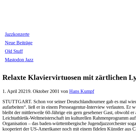
Jazzkonzerte
Neue Beiträge
Old Stuff
Mastodon Jazz
Relaxte Klaviervirtuosen mit zärtlichen L
1. April 2021
9. Oktober 2001
von
Hans Kumpf
STUTTGART. Schon vor seiner Deutschlandtournee gab es mal wied
aufarbeiten“. ließ er in einem Presseagentur-Interview verlauten. Er
bleibt der mittlerweile 60-Jährige ein gern gesehener Gast, obwohl er
Leichtathletik-Weltmeisterschaft im kulturellen Rahmenprogramm auft
Organisation – das baden-württembergische Jugendjazzorchester sogar
kooperiert der US-Amerikaner noch mit einem fidelen Künstler aus 