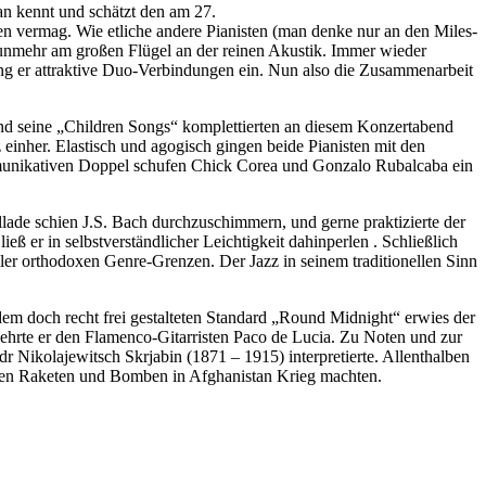
an kennt und schätzt den am 27.
en vermag. Wie etliche andere Pianisten (man denke nur an den Miles-
nunmehr am großen Flügel an der reinen Akustik. Immer wieder
ng er attraktive Duo-Verbindungen ein. Nun also die Zusammenarbeit
nd seine „Children Songs“ komplettierten an diesem Konzertabend
einher. Elastisch und agogisch gingen beide Pianisten mit den
mmunikativen Doppel schufen Chick Corea und Gonzalo Rubalcaba ein
allade schien J.S. Bach durchzuschimmern, und gerne praktizierte der
eß er in selbstverständlicher Leichtigkeit dahinperlen . Schließlich
ler orthodoxen Genre-Grenzen. Der Jazz in seinem traditionellen Sinn
dem doch recht frei gestalteten Standard „Round Midnight“ erwies der
hrte er den Flamenco-Gitarristen Paco de Lucia. Zu Noten und zur
ndr Nikolajewitsch Skrjabin (1871 – 1915) interpretierte. Allenthalben
rsten Raketen und Bomben in Afghanistan Krieg machten.