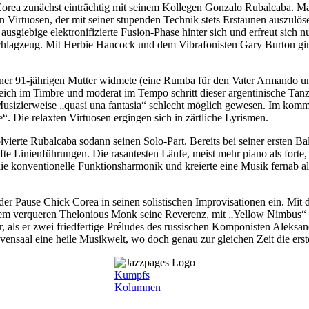
k Corea zunächst einträchtig mit seinem Kollegen Gonzalo Rubalcaba. M
Virtuosen, der mit seiner stupenden Technik stets Erstaunen auszulös
sgiebige elektronifizierte Fusion-Phase hinter sich und erfreut sich 
Schlagzeug. Mit Herbie Hancock und dem Vibrafonisten Gary Burton gi
iner 91-jährigen Mutter widmete (eine Rumba für den Vater Armando u
ch im Timbre und moderat im Tempo schritt dieser argentinische Tanz 
Musizierweise „quasi una fantasia“ schlecht möglich gewesen. Im ko
“. Die relaxten Virtuosen ergingen sich in zärtliche Lyrismen.
olvierte Rubalcaba sodann seinen Solo-Part. Bereits bei seiner ersten B
 Linienführungen. Die rasantesten Läufe, meist mehr piano als forte, li
ie konventionelle Funktionsharmonik und kreierte eine Musik fernab al
er Pause Chick Corea in seinen solistischen Improvisationen ein. Mit 
em verqueren Thelonious Monk seine Reverenz, mit „Yellow Nimbus“ e
zzer, als er zwei friedfertige Préludes des russischen Komponisten Aleksa
hovensaal eine heile Musikwelt, wo doch genau zur gleichen Zeit die e
Kumpfs
Kolumnen