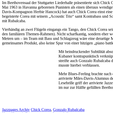
Im Beethovensaal der Stuttgarter Liederhalle präsentierte sich Chic
Mai 1963 in Havanna geborenen Pianisten als einen überaus wendigen 
Davis-Kompagnon Herbie Hancock) hat auch Chick Corea einst eine au
begeisterte Corea mit seinem „Acoustic Trio“ samt Kontrabass und 
mit Rubalcaba.
Vierhändig an zwei Flügeln eingangs ein Tango, den Chick Corea se
den familiären Themen-Rahmen). Nicht scharfkantig, sondern eher wei
Metren um – im Team mit Bass und Schlagzeug wäre eine derartige 
gemeinsames Produkt, also keine Spur von einer hitzigen „piano battle
Mit beindruckender Subtilität abs
Kubaner kontrapunktisch verknüpfte
streifte auch Gonzalo Rubalcaba d
musste hierbei verblassen.
Mehr Blues-Feeling brachte nach d
arrivierte Miles-Davis-Alumnus d
Lesebrille griff der arrivierte Ja
im nur zur Hälfte gefüllten Beet
Kategorien
Schlagwörter
Jazzpages Archiv
Chick Corea
,
Gonzalo Rubalcaba