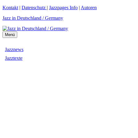
Zum
Kontakt
|
Datenschutz
|
Jazzpages Info
|
Autoren
Inhalt
Jazz in Deutschland / Germany
springen
Menü
Jazznews
Jazztexte