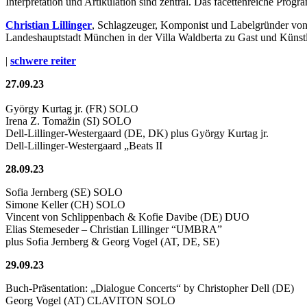
Interpretation und Artikulation sind zentral. Das facettenreiche Pr
Christian Lillinger
, Schlagzeuger, Komponist und Labelgründer von
Landeshauptstadt München in der Villa Waldberta zu Gast und Künstl
|
schwere reiter
27.09.23
György Kurtag jr. (FR) SOLO
Irena Z. Tomažin (SI) SOLO
Dell-Lillinger-Westergaard (DE, DK) plus György Kurtag jr.
Dell-Lillinger-Westergaard „Beats II
28.09.23
Sofia Jernberg (SE) SOLO
Simone Keller (CH) SOLO
Vincent von Schlippenbach & Kofie Davibe (DE) DUO
Elias Stemeseder – Christian Lillinger “UMBRA”
plus Sofia Jernberg & Georg Vogel (AT, DE, SE)
29.09.23
Buch-Präsentation: „Dialogue Concerts“ by Christopher Dell (DE)
Georg Vogel (AT) CLAVITON SOLO