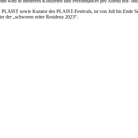
ogramm wird in mehreren Konzerten und Performances pro Abend hör- un
 PLAIST sowie Kurator des PLAIST-Festivals, ist von Juli bis Ende 
er der „schweren reiter Residenz 2023“.