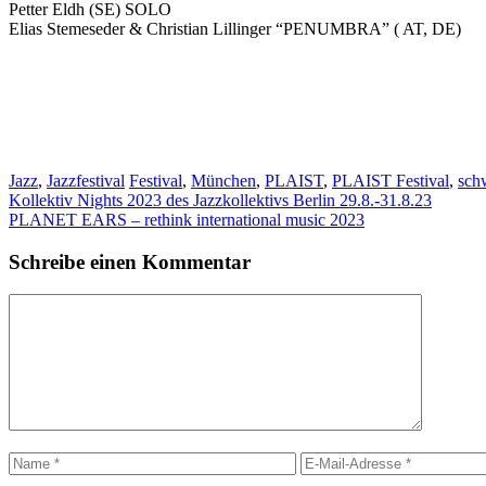
Petter Eldh (SE) SOLO
Elias Stemeseder & Christian Lillinger “PENUMBRA” ( AT, DE)
Kategorien
Schlagwörter
Jazz
,
Jazzfestival
Festival
,
München
,
PLAIST
,
PLAIST Festival
,
schw
Kollektiv Nights 2023 des Jazzkollektivs Berlin 29.8.-31.8.23
PLANET EARS – rethink international music 2023
Schreibe einen Kommentar
Kommentar
Name
E-
Mail-