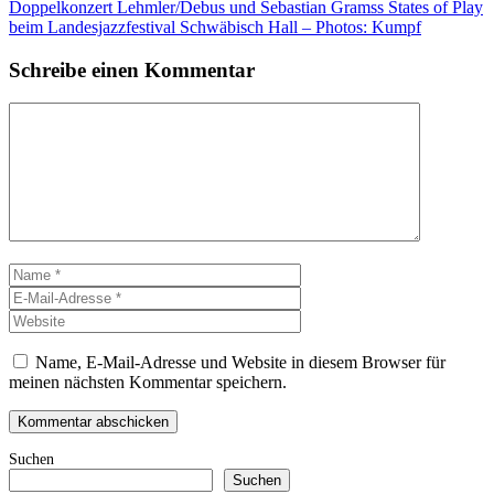
Doppelkonzert Lehmler/Debus und Sebastian Gramss States of Play
beim Landesjazzfestival Schwäbisch Hall – Photos: Kumpf
Schreibe einen Kommentar
Kommentar
Name
E-
Mail-
Website
Adresse
Name, E-Mail-Adresse und Website in diesem Browser für
meinen nächsten Kommentar speichern.
Suchen
Suchen