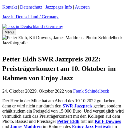
Zum
Kontakt
|
Datenschutz
|
Jazzpages Info
|
Autoren
Inhalt
Jazz in Deutschland / Germany
springen
Menü
Petter Eldh SWR Jazzpreis 2022:
Preisträgerkonzert am 10. Oktober im
Rahmen von Enjoy Jazz
24. Oktober 2022
9. Oktober 2022
von
Frank Schindelbeck
Der Herr in der Mitte hat am Abend des 10.10.2022 gut lachen,
denn er wird nicht nur durch den
SWR Jazzpreis
geehrt, sondern
erhält zudem ein Preisgeld von 15.000 Euro. Und vergnüglich wird
vermutlich auch das Preisträgerkonzert mit den Kollegen auf dem
Photo. Bassist und Preisträger
Petter Eldh
tritt mit
Kit F Downes
und
James Maddren
im Rahmen des
Enjoy Jazz Festivals
im