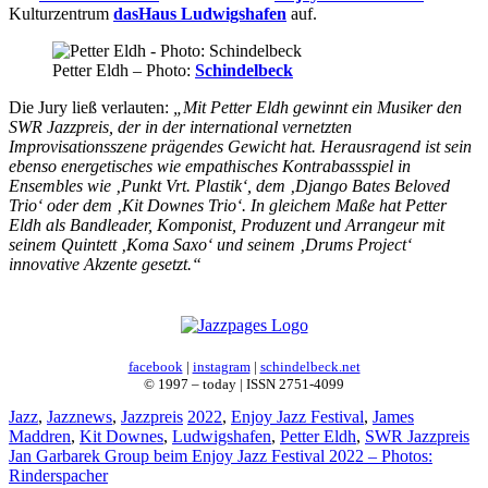
Kulturzentrum
dasHaus Ludwigshafen
auf.
Petter Eldh – Photo:
Schindelbeck
Die Jury ließ verlauten:
„Mit Petter Eldh gewinnt ein Musiker den
SWR Jazzpreis, der in der international vernetzten
Improvisationsszene prägendes Gewicht hat. Herausragend ist sein
ebenso energetisches wie empathisches Kontrabassspiel in
Ensembles wie ‚Punkt Vrt. Plastik‘, dem ‚Django Bates Beloved
Trio‘ oder dem ‚Kit Downes Trio‘. In gleichem Maße hat Petter
Eldh als Bandleader, Komponist, Produzent und Arrangeur mit
seinem Quintett ‚Koma Saxo‘ und seinem ‚Drums Project‘
innovative Akzente gesetzt.“
facebook
|
instagram
|
schindelbeck.net
© 1997 – today | ISSN 2751-4099
Kategorien
Schlagwörter
Jazz
,
Jazznews
,
Jazzpreis
2022
,
Enjoy Jazz Festival
,
James
Maddren
,
Kit Downes
,
Ludwigshafen
,
Petter Eldh
,
SWR Jazzpreis
Jan Garbarek Group beim Enjoy Jazz Festival 2022 – Photos:
Rinderspacher