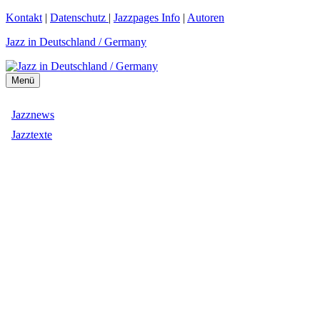
Zum
Kontakt
|
Datenschutz
|
Jazzpages Info
|
Autoren
Inhalt
Jazz in Deutschland / Germany
springen
Menü
Jazznews
Jazztexte