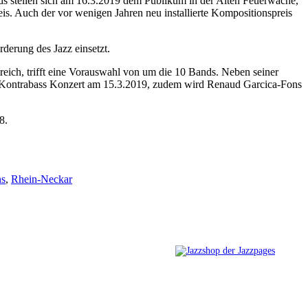
nds stellen sich am 16.3.2019 dem Publikum in der Alten Feuerwache,
is. Auch der vor wenigen Jahren neu installierte Kompositionspreis
rderung des Jazz einsetzt.
eich, trifft eine Vorauswahl von um die 10 Bands. Neben seiner
Solo-Kontrabass Konzert am 15.3.2019, zudem wird Renaud Garcica-Fons
8.
ns
,
Rhein-Neckar