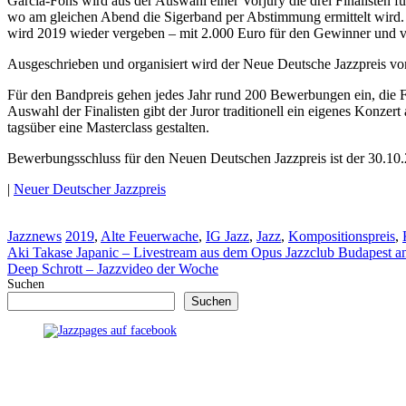
Garcia-Fons wird aus der Auswahl einer Vorjury die drei Finalisten 
wo am gleichen Abend die Sigerband per Abstimmung ermittelt wird. N
wird 2019 wieder vergeben – mit 2.000 Euro für den Gewinner und v
Ausgeschrieben und organisiert wird der Neue Deutsche Jazzpreis von 
Für den Bandpreis gehen jedes Jahr rund 200 Bewerbungen ein, die F
Auswahl der Finalisten gibt der Juror traditionell ein eigenes Konz
tagsüber eine Masterclass gestalten.
Bewerbungsschluss für den Neuen Deutschen Jazzpreis ist der 30.10.
|
Neuer Deutscher Jazzpreis
Kategorien
Schlagwörter
Jazznews
2019
,
Alte Feuerwache
,
IG Jazz
,
Jazz
,
Kompositionspreis
,
Aki Takase Japanic – Livestream aus dem Opus Jazzclub Budapest a
Deep Schrott – Jazzvideo der Woche
Suchen
Suchen