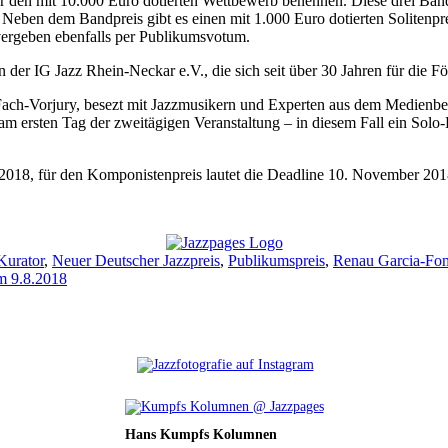
für den mit 10.000 Euro dotierten Wettbewerb benennen. Diese drei Ba
eben dem Bandpreis gibt es einen mit 1.000 Euro dotierten Solitenpre
ergeben ebenfalls per Publikumsvotum.
der IG Jazz Rhein-Neckar e.V., die sich seit über 30 Jahren für die Fö
ach-Vorjury, besezt mit Jazzmusikern und Experten aus dem Medienber
ert am ersten Tag der zweitägigen Veranstaltung – in diesem Fall ein 
2018, für den Komponistenpreis lautet die Deadline 10. November 201
Kurator
,
Neuer Deutscher Jazzpreis
,
Publikumspreis
,
Renau Garcia-Fo
m 9.8.2018
Hans Kumpfs Kolumnen