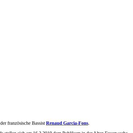
der französische Bassist
Renaud Garcia-Fons
.