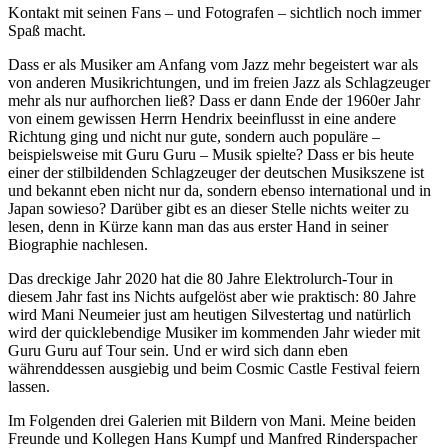
Kontakt mit seinen Fans – und Fotografen – sichtlich noch immer
Spaß macht.
Dass er als Musiker am Anfang vom Jazz mehr begeistert war als
von anderen Musikrichtungen, und im freien Jazz als Schlagzeuger
mehr als nur aufhorchen ließ? Dass er dann Ende der 1960er Jahr
von einem gewissen Herrn Hendrix beeinflusst in eine andere
Richtung ging und nicht nur gute, sondern auch populäre –
beispielsweise mit Guru Guru – Musik spielte? Dass er bis heute
einer der stilbildenden Schlagzeuger der deutschen Musikszene ist
und bekannt eben nicht nur da, sondern ebenso international und in
Japan sowieso? Darüber gibt es an dieser Stelle nichts weiter zu
lesen, denn in Kürze kann man das aus erster Hand in seiner
Biographie nachlesen.
Das dreckige Jahr 2020 hat die 80 Jahre Elektrolurch-Tour in
diesem Jahr fast ins Nichts aufgelöst aber wie praktisch: 80 Jahre
wird Mani Neumeier just am heutigen Silvestertag und natürlich
wird der quicklebendige Musiker im kommenden Jahr wieder mit
Guru Guru auf Tour sein. Und er wird sich dann eben
währenddessen ausgiebig und beim Cosmic Castle Festival feiern
lassen.
Im Folgenden drei Galerien mit Bildern von Mani. Meine beiden
Freunde und Kollegen Hans Kumpf und Manfred Rinderspacher