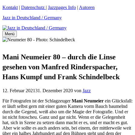
Zum
Kontakt
|
Datenschutz
|
Jazzpages Info
|
Autoren
Inhalt
Jazz in Deutschland / Germany
springen
Menü
Mani Neumeier 80 – durch die Linse
gesehen von Manfred Rinderspacher,
Hans Kumpf und Frank Schindelbeck
12. Februar 2021
31. Dezember 2020
von
Jazz
Für Fotografen ist der Schlagzeuger
Mani Neumeier
ein Glücksfall:
er läuft selbst gern mit einer guten Kamera vorm Bauch baumelnd
durch die Gegend, weiß also um die Magie der Fotografie. Und er
ist nicht fotoscheu. Ganz und gar nicht. Wenn er die Gelegenheit
hat, sich in Szene zu setzen dann macht er es, und er macht es gut.
Aber wie sollte es auch anders sein, bei einem, der mittlerweile weit
über ein halbes Jahrhundert auf den Bühnen steht und dem der