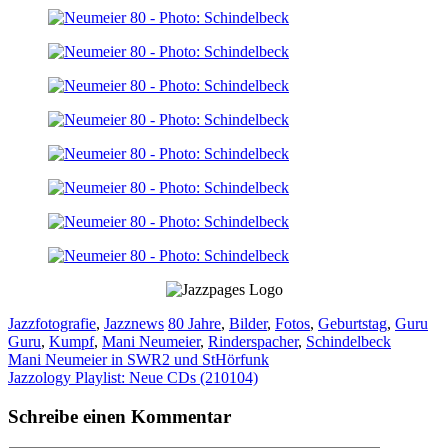
Kategorien
Schlagwörter
Jazzfotografie
,
Jazznews
80 Jahre
,
Bilder
,
Fotos
,
Geburtstag
,
Guru
Guru
,
Kumpf
,
Mani Neumeier
,
Rinderspacher
,
Schindelbeck
Mani Neumeier in SWR2 und StHörfunk
Jazzology Playlist: Neue CDs (210104)
Schreibe einen Kommentar