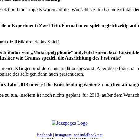
tzt und die Tippetts waren auf der Wunschliste. Im Grunde ist das de
zvollem Experiment: Zwei Trio-Formationen spielen gleichzeitig au
mt die Risikofreude ins Spiel!
als Initiator von „Makropolyphonie“ auf, leitet einen Jazz-Ensemb
Musiker wie Gramss speziell die Ausrichtung des Festivals?
ach neuen Klängen und durchaus traditionsbewusst. Aber diese Präsenz h
isse des selbigen dann auch präsentieren.
fürs Jahr 2013 oder ist die Entscheidung weiter zu machen abhäng
be zu tun, insofern ist noch nichts geplant für 2013, außer dem Wunsch,
facebook
|
instagram
|
schindelbeck.net