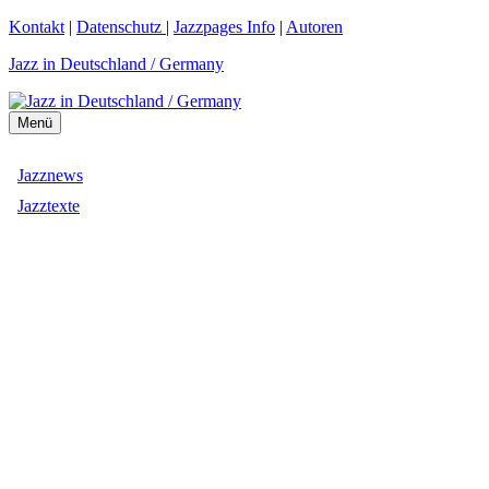
Zum
Kontakt
|
Datenschutz
|
Jazzpages Info
|
Autoren
Inhalt
Jazz in Deutschland / Germany
springen
Menü
Jazznews
Jazztexte