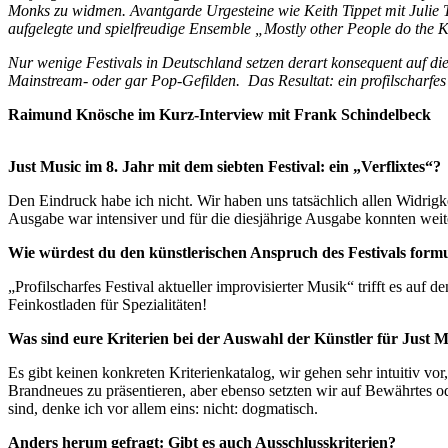
Monks zu widmen. Avantgarde Urgesteine wie Keith Tippet mit Julie 
aufgelegte und spielfreudige Ensemble „Mostly other People do the K
Nur wenige Festivals in Deutschland setzen derart konsequent auf die
Mainstream- oder gar Pop-Gefilden. Das Resultat: ein profilscharfes 
Raimund Knösche im Kurz-Interview mit Frank Schindelbeck
Just Music im 8. Jahr mit dem siebten Festival: ein „Verflixtes“?
Den Eindruck habe ich nicht. Wir haben uns tatsächlich allen Widrigk
Ausgabe war intensiver und für die diesjährige Ausgabe konnten wei
Wie würdest du den künstlerischen Anspruch des Festivals form
„Profilscharfes Festival aktueller improvisierter Musik“ trifft es a
Feinkostladen für Spezialitäten!
Was sind eure Kriterien bei der Auswahl der Künstler für Just 
Es gibt keinen konkreten Kriterienkatalog, wir gehen sehr intuitiv vo
Brandneues zu präsentieren, aber ebenso setzten wir auf Bewährtes od
sind, denke ich vor allem eins: nicht: dogmatisch.
Anders herum gefragt: Gibt es auch Ausschlusskriterien?