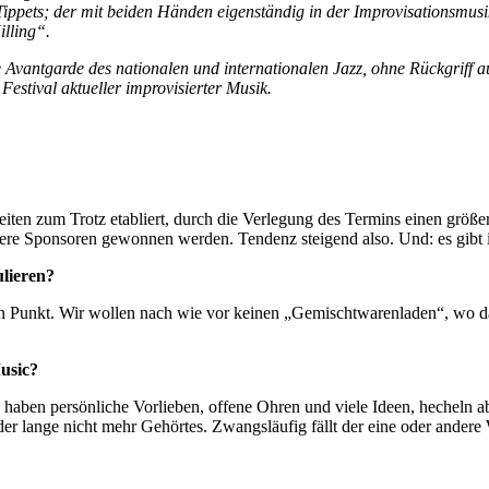
Tippets; der mit beiden Händen eigenständig in der Improvisationsmu
illing“.
 Avantgarde des nationalen und internationalen Jazz, ohne Rückgriff au
Festival aktueller improvisierter Musik.
eiten zum Trotz etabliert, durch die Verlegung des Termins einen größ
tere Sponsoren gewonnen werden. Tendenz steigend also. Und: es gibt 
ulieren?
uf den Punkt. Wir wollen nach wie vor keinen „Gemischtwarenladen“, wo 
Music?
r, haben persönliche Vorlieben, offene Ohren und viele Ideen, hecheln a
er lange nicht mehr Gehörtes. Zwangsläufig fällt der eine oder andere