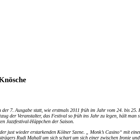
 Knösche
n der 7. Ausgabe statt, wie erstmals 2011 früh im Jahr vom 24. bis 25
ug der Veranstalter, das Festival so früh ins Jahr zu legen, hält ma
aten Jazzfestival-Häppchen der Saison.
er just wieder erstarkenden Kölner Szene. „ Monk’s Casino“ mit ein
reisträgers Rudi Mahall um sich schart um sich einer zwischen Ironie