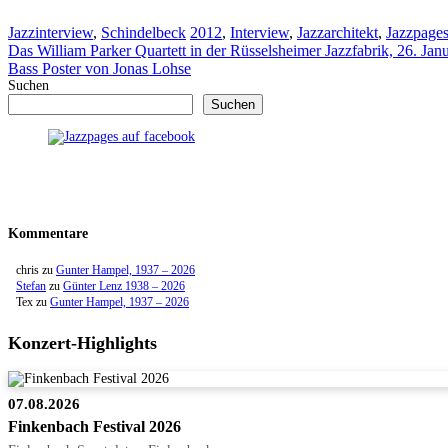
Kategorien
Schlagwörter
Jazzinterview
,
Schindelbeck
2012
,
Interview
,
Jazzarchitekt
,
Jazzpage
Das William Parker Quartett in der Rüsselsheimer Jazzfabrik, 26. Jan
Bass Poster von Jonas Lohse
Suchen
Suchen
Kommentare
chris
zu
Gunter Hampel, 1937 – 2026
Stefan
zu
Günter Lenz 1938 – 2026
Tex
zu
Gunter Hampel, 1937 – 2026
Konzert-Highlights
07.08.2026
Finkenbach Festival 2026