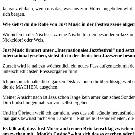
Ja, ganz einfach, wenn uns das, was uns zum Hören angeboten wird, s
sich bergen.
Wie siehst du die Rolle von Just Music in der Festivalszene allge
Wir bieten in der Nische Jazz eine Nische für den besonderen Jazz i
Nickeldorf oder Wels.
Just Music firmiert unter „Internationales Jazzfestival“ und setz
international gesehen, siehst du in der deutschen Jazzszene beson
Zurzeit wird ja nahezu wöchentlich ein neues Fass aufgemacht mit de
unterschiedlichsten Presseorganen führt.
Ich persönlich halte diese ganzen Diskussionen für überflüssig, wei
die sie MACHEN, ausgehen.
Meiner Ansicht nach ist Jazz schon lange kein amerikanisches Sonderph
Durchmischungen nahezu von selbst ergeben.
Und im Übrigen weiß ich gar nicht, was das soll, ständig herausfinde
mal ganz bewusst nicht von Ländern – kulturelle Besonderheiten, die i
Es fällt auf, dass Just Music auch einen Brückenschlag zwische
am zweiten mit „Monk’s Casino“ – hat sich das so ergeben oder i