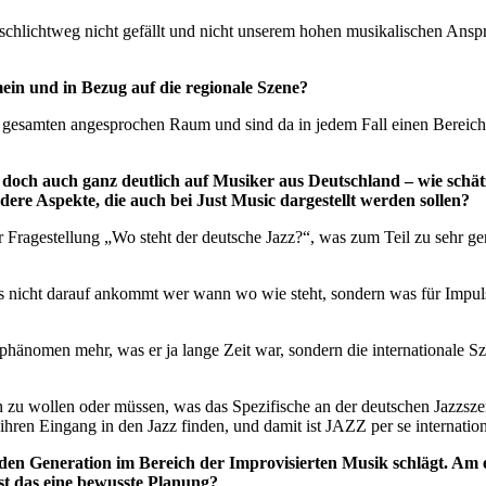
chlichtweg nicht gefällt und nicht unserem hohen musikalischen Anspr
mein und in Bezug auf die regionale Szene?
m gesamten angesprochen Raum und sind da in jedem Fall einen Bereiche
t doch auch ganz deutlich auf Musiker aus Deutschland – wie schätz
dere Aspekte, die auch bei Just Music dargestellt werden sollen?
r Fragestellung „Wo steht der deutsche Jazz?“, was zum Teil zu sehr g
l es nicht darauf ankommt wer wann wo wie steht, sondern was für Impu
änomen mehr, was er ja lange Zeit war, sondern die internationale Szen
n zu wollen oder müssen, was das Spezifische an der deutschen Jazzszene
hren Eingang in den Jazz finden, und damit ist JAZZ per se internation
n den Generation im Bereich der Improvisierten Musik schlägt. Am
st das eine bewusste Planung?