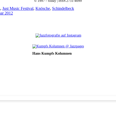
© 1997 – today | ISSN 2751-4099
s
,
Just Music Festival
,
Knösche
,
Schindelbeck
uar 2012
Hans Kumpfs Kolumnen