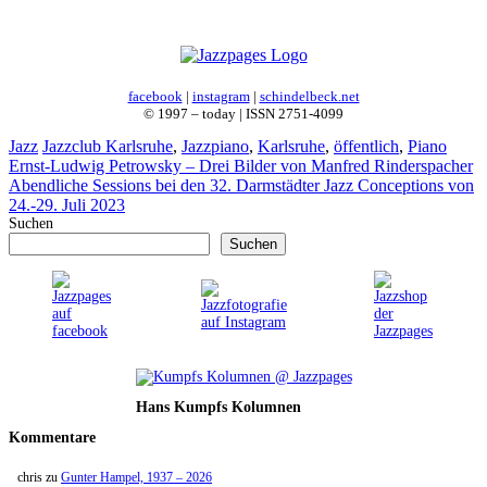
facebook
|
instagram
|
schindelbeck.net
© 1997 – today | ISSN 2751-4099
Kategorien
Schlagwörter
Jazz
Jazzclub Karlsruhe
,
Jazzpiano
,
Karlsruhe
,
öffentlich
,
Piano
Ernst-Ludwig Petrowsky – Drei Bilder von Manfred Rinderspacher
Abendliche Sessions bei den 32. Darmstädter Jazz Conceptions von
24.-29. Juli 2023
Suchen
Suchen
Hans Kumpfs Kolumnen
Kommentare
chris
zu
Gunter Hampel, 1937 – 2026