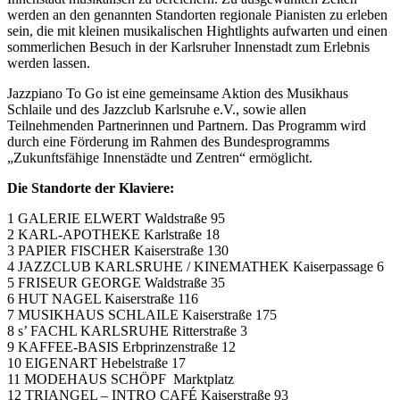
werden an den genannten Standorten regionale Pianisten zu erleben
sein, die mit kleinen musikalischen Hightlights aufwarten und einen
sommerlichen Besuch in der Karlsruher Innenstadt zum Erlebnis
werden lassen.
Jazzpiano To Go ist eine gemeinsame Aktion des Musikhaus
Schlaile und des Jazzclub Karlsruhe e.V., sowie allen
Teilnehmenden Partnerinnen und Partnern. Das Programm wird
durch eine Förderung im Rahmen des Bundesprogramms
„Zukunftsfähige Innenstädte und Zentren“ ermöglicht.
Die Standorte der Klaviere:
1 GALERIE ELWERT Waldstraße 95
2 KARL-APOTHEKE Karlstraße 18
3 PAPIER FISCHER Kaiserstraße 130
4 JAZZCLUB KARLSRUHE / KINEMATHEK Kaiserpassage 6
5 FRISEUR GEORGE Waldstraße 35
6 HUT NAGEL Kaiserstraße 116
7 MUSIKHAUS SCHLAILE Kaiserstraße 175
8 s’ FACHL KARLSRUHE Ritterstraße 3
9 KAFFEE-BASIS Erbprinzenstraße 12
10 EIGENART Hebelstraße 17
11 MODEHAUS SCHÖPF Marktplatz
12 TRIANGEL – INTRO CAFÉ Kaiserstraße 93