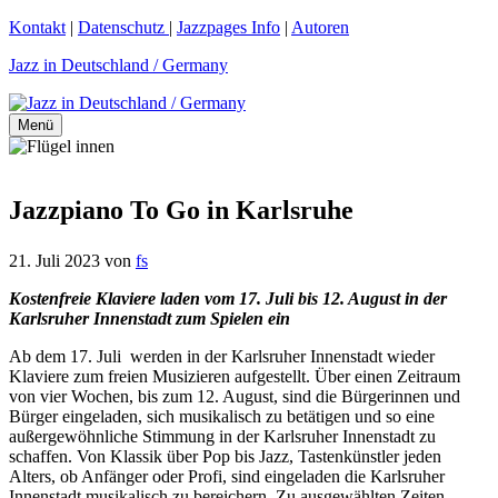
Zum
Kontakt
|
Datenschutz
|
Jazzpages Info
|
Autoren
Inhalt
Jazz in Deutschland / Germany
springen
Menü
Jazzpiano To Go in Karlsruhe
21. Juli 2023
von
fs
Kostenfreie Klaviere laden vom 17. Juli bis 12. August in der
Karlsruher Innenstadt zum Spielen ein
Ab dem 17. Juli werden in der Karlsruher Innenstadt wieder
Klaviere zum freien Musizieren aufgestellt. Über einen Zeitraum
von vier Wochen, bis zum 12. August, sind die Bürgerinnen und
Bürger eingeladen, sich musikalisch zu betätigen und so eine
außergewöhnliche Stimmung in der Karlsruher Innenstadt zu
schaffen. Von Klassik über Pop bis Jazz, Tastenkünstler jeden
Alters, ob Anfänger oder Profi, sind eingeladen die Karlsruher
Innenstadt musikalisch zu bereichern. Zu ausgewählten Zeiten