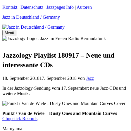
Zum
Kontakt
|
Datenschutz
|
Jazzpages Info
|
Autoren
Inhalt
Jazz in Deutschland / Germany
springen
Menü
Jazzology Playlist 180917 – Neue und
interessante CDs
18. September 2018
17. September 2018
von
Jazz
In der Jazzology-Sendung vom 17. September: neue Jazz-CDs und
weitere Musik.
Punkt / Van de Wiele – Dusty Ones and Mountain Curves
Chopstick Records
Maruyama