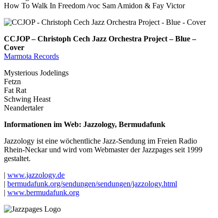
How To Walk In Freedom /voc Sam Amidon & Fay Victor
CCJOP – Christoph Cech Jazz Orchestra Project – Blue –
Cover
Marmota Records
Mysterious Jodelings
Fetzn
Fat Rat
Schwing Heast
Neandertaler
Informationen im Web: Jazzology, Bermudafunk
Jazzology ist eine wöchentliche Jazz-Sendung im Freien Radio
Rhein-Neckar und wird vom Webmaster der Jazzpages seit 1999
gestaltet.
|
www.jazzology.de
|
bermudafunk.org/sendungen/sendungen/jazzology.html
|
www.bermudafunk.org