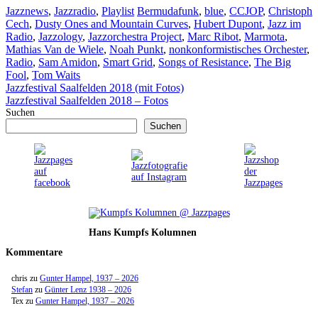
Kategorien
Schlagwörter
Jazznews
,
Jazzradio
,
Playlist
Bermudafunk
,
blue
,
CCJOP
,
Christoph
Cech
,
Dusty Ones and Mountain Curves
,
Hubert Dupont
,
Jazz im
Radio
,
Jazzology
,
Jazzorchestra Project
,
Marc Ribot
,
Marmota
,
Mathias Van de Wiele
,
Noah Punkt
,
nonkonformistisches Orchester
,
Radio
,
Sam Amidon
,
Smart Grid
,
Songs of Resistance
,
The Big
Fool
,
Tom Waits
Jazzfestival Saalfelden 2018 (mit Fotos)
Jazzfestival Saalfelden 2018 – Fotos
Suchen
Suchen
Hans Kumpfs Kolumnen
Kommentare
chris
zu
Gunter Hampel, 1937 – 2026
Stefan
zu
Günter Lenz 1938 – 2026
Tex
zu
Gunter Hampel, 1937 – 2026