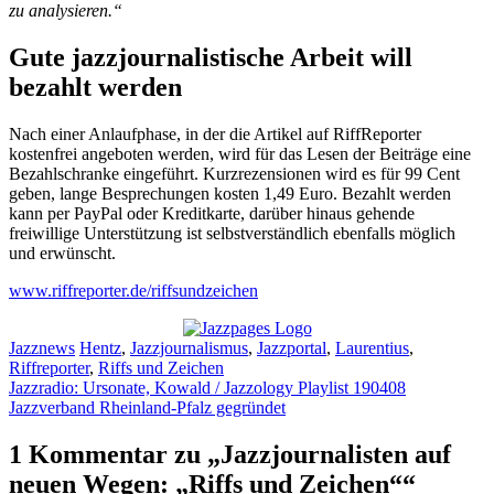
zu analysieren.“
Gute jazzjournalistische Arbeit will
bezahlt werden
Nach einer Anlaufphase, in der die Artikel auf RiffReporter
kostenfrei angeboten werden, wird für das Lesen der Beiträge eine
Bezahlschranke eingeführt. Kurzrezensionen wird es für 99 Cent
geben, lange Besprechungen kosten 1,49 Euro. Bezahlt werden
kann per PayPal oder Kreditkarte, darüber hinaus gehende
freiwillige Unterstützung ist selbstverständlich ebenfalls möglich
und erwünscht.
www.riffreporter.de/riffsundzeichen
Kategorien
Schlagwörter
Jazznews
Hentz
,
Jazzjournalismus
,
Jazzportal
,
Laurentius
,
Riffreporter
,
Riffs und Zeichen
Jazzradio: Ursonate, Kowald / Jazzology Playlist 190408
Jazzverband Rheinland-Pfalz gegründet
1 Kommentar zu „Jazzjournalisten auf
neuen Wegen: „Riffs und Zeichen““