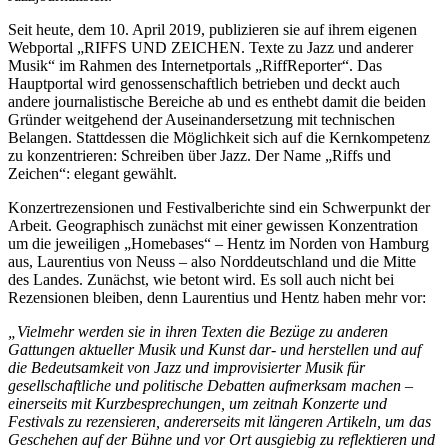
Seit heute, dem 10. April 2019, publizieren sie auf ihrem eigenen
Webportal „RIFFS UND ZEICHEN. Texte zu Jazz und anderer
Musik“ im Rahmen des Internetportals „RiffReporter“. Das
Hauptportal wird genossenschaftlich betrieben und deckt auch
andere journalistische Bereiche ab und es enthebt damit die beiden
Gründer weitgehend der Auseinandersetzung mit technischen
Belangen. Stattdessen die Möglichkeit sich auf die Kernkompetenz
zu konzentrieren: Schreiben über Jazz. Der Name „Riffs und
Zeichen“: elegant gewählt.
Konzertrezensionen und Festivalberichte sind ein Schwerpunkt der
Arbeit. Geographisch zunächst mit einer gewissen Konzentration
um die jeweiligen „Homebases“ – Hentz im Norden von Hamburg
aus, Laurentius von Neuss – also Norddeutschland und die Mitte
des Landes. Zunächst, wie betont wird. Es soll auch nicht bei
Rezensionen bleiben, denn Laurentius und Hentz haben mehr vor:
„Vielmehr werden sie in ihren Texten die Bezüge zu anderen
Gattungen aktueller Musik und Kunst dar- und herstellen und auf
die Bedeutsamkeit von Jazz und improvisierter Musik für
gesellschaftliche und politische Debatten aufmerksam machen –
einerseits mit Kurzbesprechungen, um zeitnah Konzerte und
Festivals zu rezensieren, andererseits mit längeren Artikeln, um das
Geschehen auf der Bühne und vor Ort ausgiebig zu reflektieren und