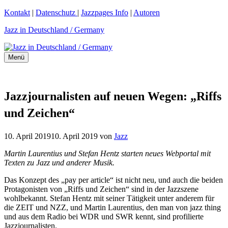
Zum
Kontakt
|
Datenschutz
|
Jazzpages Info
|
Autoren
Inhalt
Jazz in Deutschland / Germany
springen
Menü
Jazzjournalisten auf neuen Wegen: „Riffs
und Zeichen“
10. April 2019
10. April 2019
von
Jazz
Martin Laurentius und Stefan Hentz starten neues Webportal mit
Texten zu Jazz und anderer Musik.
Das Konzept des „pay per article“ ist nicht neu, und auch die beiden
Protagonisten von „Riffs und Zeichen“ sind in der Jazzszene
wohlbekannt. Stefan Hentz mit seiner Tätigkeit unter anderem für
die ZEIT und NZZ, und Martin Laurentius, den man von jazz thing
und aus dem Radio bei WDR und SWR kennt, sind profilierte
Jazzjournalisten.