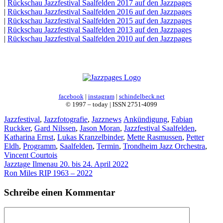
|
Rückschau Jazzfestival Saalfelden 2017 auf den Jazzpages
|
Rückschau Jazzfestival Saalfelden 2016 auf den Jazzpages
|
Rückschau Jazzfestival Saalfelden 2015 auf den Jazzpages
|
Rückschau Jazzfestival Saalfelden 2013 auf den Jazzpages
|
Rückschau Jazzfestival Saalfelden 2010 auf den Jazzpages
facebook
|
instagram
|
schindelbeck.net
© 1997 – today | ISSN 2751-4099
Kategorien
Schlagwörter
Jazzfestival
,
Jazzfotografie
,
Jazznews
Ankündigung
,
Fabian
Ruckker
,
Gard Nilssen
,
Jason Moran
,
Jazzfestival Saalfelden
,
Katharina Ernst
,
Lukas Kranzelbinder
,
Mette Rasmussen
,
Petter
Eldh
,
Programm
,
Saalfelden
,
Termin
,
Trondheim Jazz Orchestra
,
Vincent Courtois
Jazztage Ilmenau 20. bis 24. April 2022
Ron Miles RIP 1963 – 2022
Schreibe einen Kommentar
Kommentar