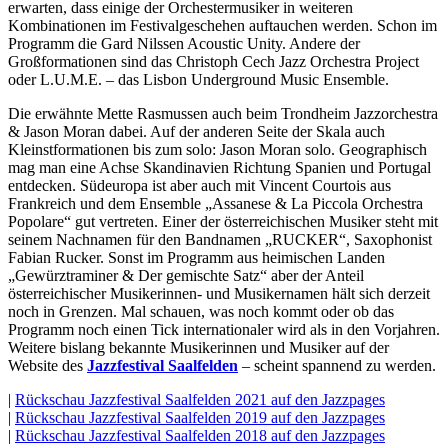
erwarten, dass einige der Orchestermusiker in weiteren
Kombinationen im Festivalgeschehen auftauchen werden. Schon im
Programm die Gard Nilssen Acoustic Unity. Andere der
Großformationen sind das Christoph Cech Jazz Orchestra Project
oder L.U.M.E. – das Lisbon Underground Music Ensemble.
Die erwähnte Mette Rasmussen auch beim Trondheim Jazzorchestra
& Jason Moran dabei. Auf der anderen Seite der Skala auch
Kleinstformationen bis zum solo: Jason Moran solo. Geographisch
mag man eine Achse Skandinavien Richtung Spanien und Portugal
entdecken. Südeuropa ist aber auch mit Vincent Courtois aus
Frankreich und dem Ensemble „Assanese & La Piccola Orchestra
Popolare“ gut vertreten. Einer der österreichischen Musiker steht mit
seinem Nachnamen für den Bandnamen „RUCKER“, Saxophonist
Fabian Rucker. Sonst im Programm aus heimischen Landen
„Gewürztraminer & Der gemischte Satz“ aber der Anteil
österreichischer Musikerinnen- und Musikernamen hält sich derzeit
noch in Grenzen. Mal schauen, was noch kommt oder ob das
Programm noch einen Tick internationaler wird als in den Vorjahren.
Weitere bislang bekannte Musikerinnen und Musiker auf der
Website des
Jazzfestival Saalfelden
– scheint spannend zu werden.
|
Rückschau Jazzfestival Saalfelden 2021 auf den Jazzpages
|
Rückschau Jazzfestival Saalfelden 2019 auf den Jazzpages
|
Rückschau Jazzfestival Saalfelden 2018 auf den Jazzpages