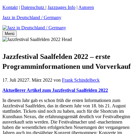
Zum
Kontakt
|
Datenschutz
|
Jazzpages Info
|
Autoren
Inhalt
Jazz in Deutschland / Germany
springen
Menü
Jazzfestival Saalfelden 2022 – erste
Programminformationen und Vorverkauf
17. Juli 2022
7. März 2022
von
Frank Schindelbeck
Aktuellerer Artikel zum Jazzfestival Saalfelden 2022
In diesem Jahr gab es schon früh die ersten Informationen zum
Jazzfestival Saalfelden, das in diesem Jahr von 18. bis 21. August
stattfindet. Tickets sind noch zu haben, auch für die Shortcuts im
Kunsthaus Nexus, die erfahrungsgemäß deutlich vor Festivalbeginn
ausverkauft sein werden. Die Festivalmacher und -macherinnen
haben die wesentlichen erfolgreichen Neuerungen der vergangenen
Jahren auch ins diesjährige Konzept übernommen: Konzerte im