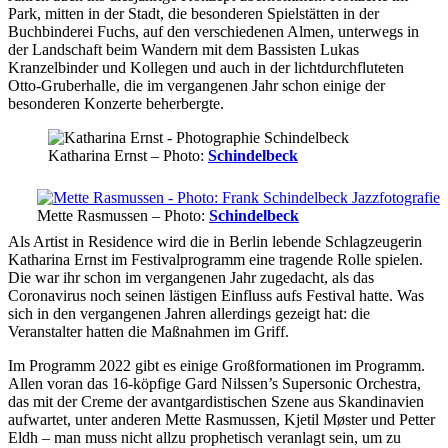
Park, mitten in der Stadt, die besonderen Spielstätten in der
Buchbinderei Fuchs, auf den verschiedenen Almen, unterwegs in
der Landschaft beim Wandern mit dem Bassisten Lukas
Kranzelbinder und Kollegen und auch in der lichtdurchfluteten
Otto-Gruberhalle, die im vergangenen Jahr schon einige der
besonderen Konzerte beherbergte.
Katharina Ernst – Photo:
Schindelbeck
Mette Rasmussen – Photo:
Schindelbeck
Als Artist in Residence wird die in Berlin lebende Schlagzeugerin
Katharina Ernst im Festivalprogramm eine tragende Rolle spielen.
Die war ihr schon im vergangenen Jahr zugedacht, als das
Coronavirus noch seinen lästigen Einfluss aufs Festival hatte. Was
sich in den vergangenen Jahren allerdings gezeigt hat: die
Veranstalter hatten die Maßnahmen im Griff.
Im Programm 2022 gibt es einige Großformationen im Programm.
Allen voran das 16-köpfige Gard Nilssen’s Supersonic Orchestra,
das mit der Creme der avantgardistischen Szene aus Skandinavien
aufwartet, unter anderen Mette Rasmussen, Kjetil Møster und Petter
Eldh – man muss nicht allzu prophetisch veranlagt sein, um zu