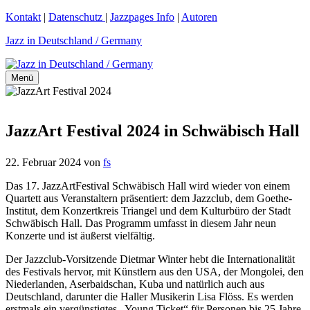
Zum
Kontakt
|
Datenschutz
|
Jazzpages Info
|
Autoren
Inhalt
Jazz in Deutschland / Germany
springen
Menü
JazzArt Festival 2024 in Schwäbisch Hall
22. Februar 2024
von
fs
Das 17. JazzArtFestival Schwäbisch Hall wird wieder von einem
Quartett aus Veranstaltern präsentiert: dem Jazzclub, dem Goethe-
Institut, dem Konzertkreis Triangel und dem Kulturbüro der Stadt
Schwäbisch Hall. Das Programm umfasst in diesem Jahr neun
Konzerte und ist äußerst vielfältig.
Der Jazzclub-Vorsitzende Dietmar Winter hebt die Internationalität
des Festivals hervor, mit Künstlern aus den USA, der Mongolei, den
Niederlanden, Aserbaidschan, Kuba und natürlich auch aus
Deutschland, darunter die Haller Musikerin Lisa Flöss. Es werden
erstmals ein vergünstigtes „Young Ticket“ für Personen bis 25 Jahre