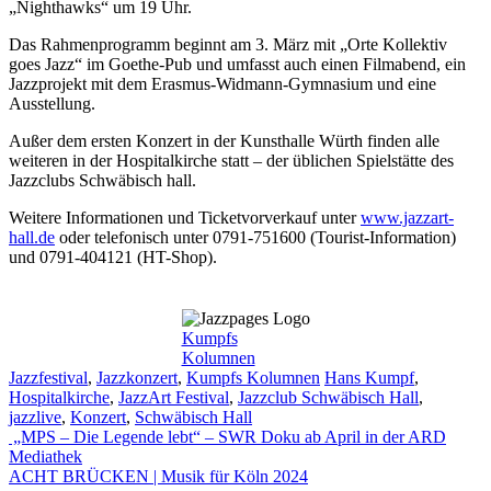
„Nighthawks“ um 19 Uhr.
Das Rahmenprogramm beginnt am 3. März mit „Orte Kollektiv
goes Jazz“ im Goethe-Pub und umfasst auch einen Filmabend, ein
Jazzprojekt mit dem Erasmus-Widmann-Gymnasium und eine
Ausstellung.
Außer dem ersten Konzert in der Kunsthalle Würth finden alle
weiteren in der Hospitalkirche statt – der üblichen Spielstätte des
Jazzclubs Schwäbisch hall.
Weitere Informationen und Ticketvorverkauf unter
www.jazzart-
hall.de
oder telefonisch unter 0791-751600 (Tourist-Information)
und 0791-404121 (HT-Shop).
Kumpfs
Kolumnen
Kategorien
Schlagwörter
Jazzfestival
,
Jazzkonzert
,
Kumpfs Kolumnen
Hans Kumpf
,
Hospitalkirche
,
JazzArt Festival
,
Jazzclub Schwäbisch Hall
,
jazzlive
,
Konzert
,
Schwäbisch Hall
„MPS – Die Legende lebt“ – SWR Doku ab April in der ARD
Mediathek
ACHT BRÜCKEN | Musik für Köln 2024