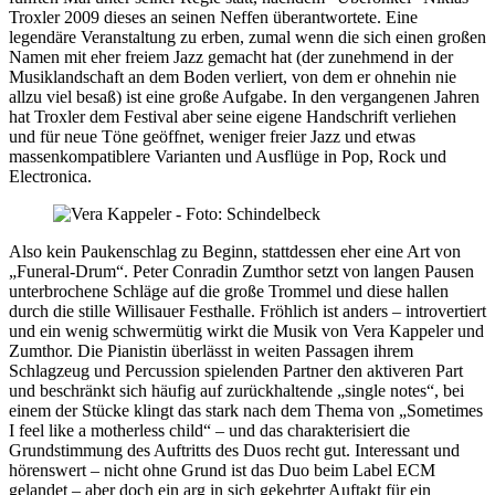
Troxler 2009 dieses an seinen Neffen überantwortete. Eine
legendäre Veranstaltung zu erben, zumal wenn die sich einen großen
Namen mit eher freiem Jazz gemacht hat (der zunehmend in der
Musiklandschaft an dem Boden verliert, von dem er ohnehin nie
allzu viel besaß) ist eine große Aufgabe. In den vergangenen Jahren
hat Troxler dem Festival aber seine eigene Handschrift verliehen
und für neue Töne geöffnet, weniger freier Jazz und etwas
massenkompatiblere Varianten und Ausflüge in Pop, Rock und
Electronica.
Also kein Paukenschlag zu Beginn, stattdessen eher eine Art von
„Funeral-Drum“. Peter Conradin Zumthor setzt von langen Pausen
unterbrochene Schläge auf die große Trommel und diese hallen
durch die stille Willisauer Festhalle. Fröhlich ist anders – introvertiert
und ein wenig schwermütig wirkt die Musik von Vera Kappeler und
Zumthor. Die Pianistin überlässt in weiten Passagen ihrem
Schlagzeug und Percussion spielenden Partner den aktiveren Part
und beschränkt sich häufig auf zurückhaltende „single notes“, bei
einem der Stücke klingt das stark nach dem Thema von „Sometimes
I feel like a motherless child“ – und das charakterisiert die
Grundstimmung des Auftritts des Duos recht gut. Interessant und
hörenswert – nicht ohne Grund ist das Duo beim Label ECM
gelandet – aber doch ein arg in sich gekehrter Auftakt für ein