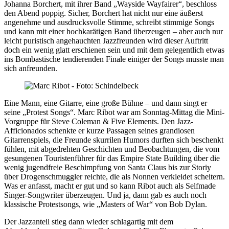
Johanna Borchert, mit ihrer Band „Wayside Wayfairer“, beschloss
den Abend poppig. Sicher, Borchert hat nicht nur eine äußerst
angenehme und ausdrucksvolle Stimme, schreibt stimmige Songs
und kann mit einer hochkarätigen Band überzeugen – aber auch nur
leicht puristisch angehauchten Jazzfreunden wird dieser Auftritt
doch ein wenig glatt erschienen sein und mit dem gelegentlich etwas
ins Bombastische tendierenden Finale einiger der Songs musste man
sich anfreunden.
Eine Mann, eine Gitarre, eine große Bühne – und dann singt er
seine „Protest Songs“. Marc Ribot war am Sonntag-Mittag die Mini-
Vorgruppe für Steve Coleman & Five Elements. Den Jazz-
Afficionados schenkte er kurze Passagen seines grandiosen
Gitarrenspiels, die Freunde skurrilen Humors durften sich beschenkt
fühlen, mit abgedrehten Geschichten und Beobachtungen, die vom
gesungenen Touristenführer für das Empire State Building über die
wenig jugendfreie Beschimpfung von Santa Claus bis zur Storiy
über Drogenschmuggler reichte, die als Nonnen verkleidet scheitern.
Was er anfasst, macht er gut und so kann Ribot auch als Selfmade
Singer-Songwriter überzeugen. Und ja, dann gab es auch noch
klassische Protestsongs, wie „Masters of War“ von Bob Dylan.
Der Jazzanteil stieg dann wieder schlagartig mit dem