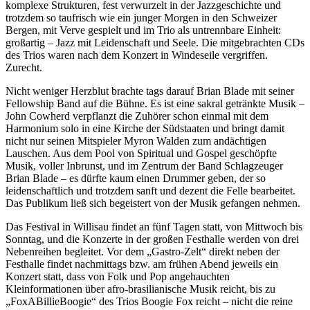
komplexe Strukturen, fest verwurzelt in der Jazzgeschichte und
trotzdem so taufrisch wie ein junger Morgen in den Schweizer
Bergen, mit Verve gespielt und im Trio als untrennbare Einheit:
großartig – Jazz mit Leidenschaft und Seele. Die mitgebrachten CDs
des Trios waren nach dem Konzert in Windeseile vergriffen.
Zurecht.
Nicht weniger Herzblut brachte tags darauf Brian Blade mit seiner
Fellowship Band auf die Bühne. Es ist eine sakral getränkte Musik –
John Cowherd verpflanzt die Zuhörer schon einmal mit dem
Harmonium solo in eine Kirche der Südstaaten und bringt damit
nicht nur seinen Mitspieler Myron Walden zum andächtigen
Lauschen. Aus dem Pool von Spiritual und Gospel geschöpfte
Musik, voller Inbrunst, und im Zentrum der Band Schlagzeuger
Brian Blade – es dürfte kaum einen Drummer geben, der so
leidenschaftlich und trotzdem sanft und dezent die Felle bearbeitet.
Das Publikum ließ sich begeistert von der Musik gefangen nehmen.
Das Festival in Willisau findet an fünf Tagen statt, von Mittwoch bis
Sonntag, und die Konzerte in der großen Festhalle werden von drei
Nebenreihen begleitet. Vor dem „Gastro-Zelt“ direkt neben der
Festhalle findet nachmittags bzw. am frühen Abend jeweils ein
Konzert statt, dass von Folk und Pop angehauchten
Kleinformationen über afro-brasilianische Musik reicht, bis zu
„FoxABillieBoogie“ des Trios Boogie Fox reicht – nicht die reine