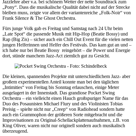
Jazzlehre aber v.a. bei schönem Wetter der nette Soundtrack zum
„Pony“. Dass die musikalische Qualität dabei nicht auf der Strecke
bleiben muss, zeigte vor allem der variantenreiche „Folk-Noir“ von
Frank Silence & The Ghost Orchestra.
Fürs junge Volk gab es Freitag und Samstag nach 24 Uhr beim
„Late Spot“ die passende Musik mit Hip-Hop (Beatie Bossy) und
Rap (Big Zis) – sicher auch ein Chill Out Event für die vielen netten
jungen Helferinnen und Helfer des Festivals. Das kam gut an und –
ich habe nur bei Beatie Bossy reingehört – die Power und Energie
dort, stünde manchem Jazz-Act ziemlich gut zu Gesicht.
Die kleinen, spannenden Projekte mit unterschiedlichem Jazz- aber
großem experimentellen Anteil konnte man bei den täglichen
„Intimities“ von Freitag bis Sonntag erlauschen, einige Meter
ausgelagert in der Innenstadt. Das grandiose Pocket Swing
Orchestra – ein vielleicht einen Hauch großspuriger Name für das
Duo des Posaunisten Michael Flury und des Violinisten Tobias
Preisig – spielte nicht nur „Creep“ von Radiohead sondern hatte
auch ein Grammophon der größeren Sorte mitgebracht und die
Improvisationen zu Original-Schellackplattenaufnahmen, z.B. von
King Oliver, waren nicht nur originell sondern auch musikalisch
überzeugend.