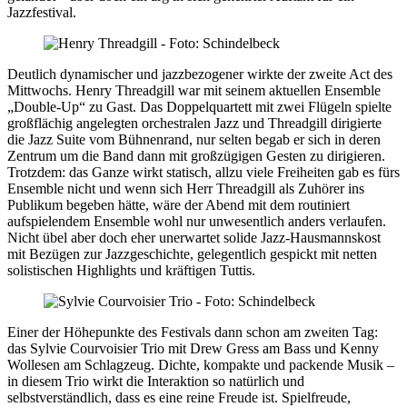
Jazzfestival.
Deutlich dynamischer und jazzbezogener wirkte der zweite Act des
Mittwochs. Henry Threadgill war mit seinem aktuellen Ensemble
„Double-Up“ zu Gast. Das Doppelquartett mit zwei Flügeln spielte
großflächig angelegten orchestralen Jazz und Threadgill dirigierte
die Jazz Suite vom Bühnenrand, nur selten begab er sich in deren
Zentrum um die Band dann mit großzügigen Gesten zu dirigieren.
Trotzdem: das Ganze wirkt statisch, allzu viele Freiheiten gab es fürs
Ensemble nicht und wenn sich Herr Threadgill als Zuhörer ins
Publikum begeben hätte, wäre der Abend mit dem routiniert
aufspielendem Ensemble wohl nur unwesentlich anders verlaufen.
Nicht übel aber doch eher unerwartet solide Jazz-Hausmannskost
mit Bezügen zur Jazzgeschichte, gelegentlich gespickt mit netten
solistischen Highlights und kräftigen Tuttis.
Einer der Höhepunkte des Festivals dann schon am zweiten Tag:
das Sylvie Courvoisier Trio mit Drew Gress am Bass und Kenny
Wollesen am Schlagzeug. Dichte, kompakte und packende Musik –
in diesem Trio wirkt die Interaktion so natürlich und
selbstverständlich, dass es eine reine Freude ist. Spielfreude,