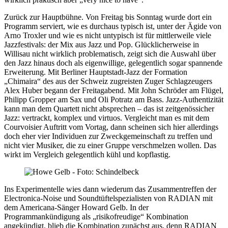
Zurück zur Hauptbühne. Von Freitag bis Sonntag wurde dort ein
Programm serviert, wie es durchaus typisch ist, unter der Ägide von
Arno Troxler und wie es nicht untypisch ist für mittlerweile viele
Jazzfestivals: der Mix aus Jazz und Pop. Glücklicherweise in
Willisau nicht wirklich problematisch, zeigt sich die Auswahl über
den Jazz hinaus doch als eigenwillige, gelegentlich sogar spannende
Erweiterung. Mit Berliner Hauptstadt-Jazz der Formation
„Chimaira“ des aus der Schweiz zugreisten Zuger Schlagzeugers
Alex Huber begann der Freitagabend. Mit John Schröder am Flügel,
Philipp Gropper am Sax und Oli Potratz am Bass. Jazz-Authentizität
kann man dem Quartett nicht absprechen – das ist zeitgenössicher
Jazz: vertrackt, komplex und virtuos. Vergleicht man es mit dem
Courvoisier Auftritt vom Vortag, dann scheinen sich hier allerdings
doch eher vier Individuen zur Zweckgemeinschaft zu treffen und
nicht vier Musiker, die zu einer Gruppe verschmelzen wollen. Das
wirkt im Vergleich gelegentlich kühl und kopflastig.
Ins Experimentelle wies dann wiederum das Zusammentreffen der
Electronica-Noise und Soundtüftelspezialisten von RADIAN mit
dem Americana-Sänger Howard Gelb. In der
Programmankündigung als „risikofreudige“ Kombination
angekündigt, blieb die Kombination zunächst aus, denn RADIAN