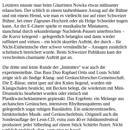
Letzteres musste man beim Gitarristen Nowka etwas mühsamer
erlauschen. Der schlich in einem taubenblauen Anzug auf die Bühne
und mit einem Hemd, wie man es vielleicht nur auf einer Schweizer
Bühne, bei einer Zigeuner-Hochzeit oder als Helge Schneider tragen
kann. An der E-Gitarre spielte er musikalische Miniaturen,
manchmal durch sekundenlange Nachdenk-Pausen unterbrochen –
die Kurve kriegend – gelegentlich belanglos und dann wieder
raffiniert und virtuos – ein leicht skurriler Auftritt, der durch – für
Nicht-Einheimische eher schwer verständliche – Ansagen zusätzlich
schelmisch bereichert wurde. Beim Schweizer Publikum kam der
verschroben-charmante Auftritt gut an.
Die dritte und letzte Runde der „Intimities“ war auch die
experimentellste. Das Bass Duo Raphael Ortis und Louis Schild
zeigte sich als findige Klang- und Geräuschforscher-Gemeinschaft.
Die E-Bässe, meist quer auf den Knien liegend, wurden mit
Klangschalen bestückt, mit Becken belegt, die wiederum mit Mini-
Drumsticks bearbeitet wurden oder einfach mit
Plastikwäscheklammern gepiesakt. Das Ergebnis: ein Melange aus
archaischen Geräuschen, intensiven Rhythmuspatterns und
gelegentlich sogar ruhigen Bassläufen. Ein unkonventionelles,
hirnkitzelndes Musik- und Geräuscherlebnis. Originell auch die
Sonderauflage der Leon-CD, extra zum 40-er Jubiläumsfestival
produziert: jeder Silberling auf einem Stück Schiefer fixiert. Nicht
wirklich praktisch aber „very nice to have“.