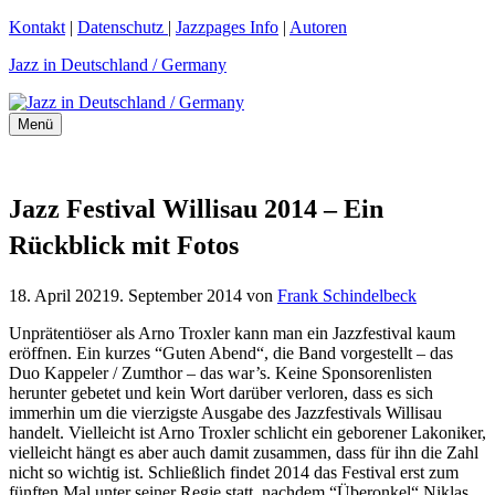
Zum
Kontakt
|
Datenschutz
|
Jazzpages Info
|
Autoren
Inhalt
Jazz in Deutschland / Germany
springen
Menü
Jazz Festival Willisau 2014 – Ein
Rückblick mit Fotos
18. April 2021
9. September 2014
von
Frank Schindelbeck
Unprätentiöser als Arno Troxler kann man ein Jazzfestival kaum
eröffnen. Ein kurzes “Guten Abend“, die Band vorgestellt – das
Duo Kappeler / Zumthor – das war’s. Keine Sponsorenlisten
herunter gebetet und kein Wort darüber verloren, dass es sich
immerhin um die vierzigste Ausgabe des Jazzfestivals Willisau
handelt. Vielleicht ist Arno Troxler schlicht ein geborener Lakoniker,
vielleicht hängt es aber auch damit zusammen, dass für ihn die Zahl
nicht so wichtig ist. Schließlich findet 2014 das Festival erst zum
fünften Mal unter seiner Regie statt, nachdem “Überonkel“ Niklas