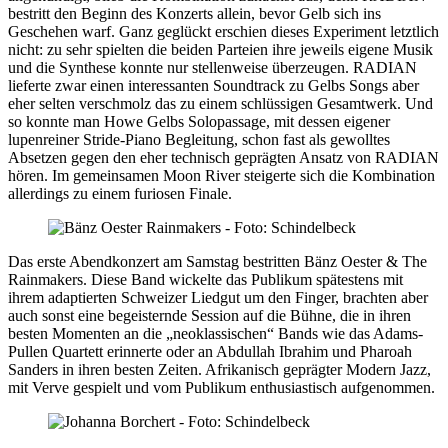
bestritt den Beginn des Konzerts allein, bevor Gelb sich ins
Geschehen warf. Ganz geglückt erschien dieses Experiment letztlich
nicht: zu sehr spielten die beiden Parteien ihre jeweils eigene Musik
und die Synthese konnte nur stellenweise überzeugen. RADIAN
lieferte zwar einen interessanten Soundtrack zu Gelbs Songs aber
eher selten verschmolz das zu einem schlüssigen Gesamtwerk. Und
so konnte man Howe Gelbs Solopassage, mit dessen eigener
lupenreiner Stride-Piano Begleitung, schon fast als gewolltes
Absetzen gegen den eher technisch geprägten Ansatz von RADIAN
hören. Im gemeinsamen Moon River steigerte sich die Kombination
allerdings zu einem furiosen Finale.
Das erste Abendkonzert am Samstag bestritten Bänz Oester & The
Rainmakers. Diese Band wickelte das Publikum spätestens mit
ihrem adaptierten Schweizer Liedgut um den Finger, brachten aber
auch sonst eine begeisternde Session auf die Bühne, die in ihren
besten Momenten an die „neoklassischen“ Bands wie das Adams-
Pullen Quartett erinnerte oder an Abdullah Ibrahim und Pharoah
Sanders in ihren besten Zeiten. Afrikanisch geprägter Modern Jazz,
mit Verve gespielt und vom Publikum enthusiastisch aufgenommen.