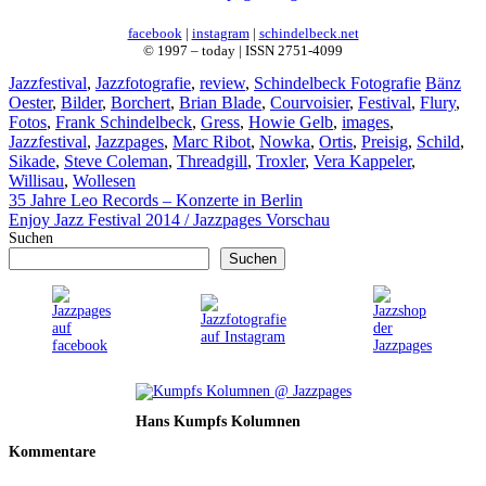
facebook
|
instagram
|
schindelbeck.net
© 1997 – today | ISSN 2751-4099
Kategorien
Schlagwö
Jazzfestival
,
Jazzfotografie
,
review
,
Schindelbeck Fotografie
Bänz
Oester
,
Bilder
,
Borchert
,
Brian Blade
,
Courvoisier
,
Festival
,
Flury
,
Fotos
,
Frank Schindelbeck
,
Gress
,
Howie Gelb
,
images
,
Jazzfestival
,
Jazzpages
,
Marc Ribot
,
Nowka
,
Ortis
,
Preisig
,
Schild
,
Sikade
,
Steve Coleman
,
Threadgill
,
Troxler
,
Vera Kappeler
,
Willisau
,
Wollesen
35 Jahre Leo Records – Konzerte in Berlin
Enjoy Jazz Festival 2014 / Jazzpages Vorschau
Suchen
Suchen
Hans Kumpfs Kolumnen
Kommentare