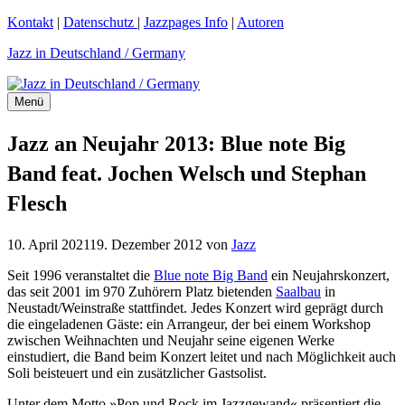
Zum
Kontakt
|
Datenschutz
|
Jazzpages Info
|
Autoren
Inhalt
Jazz in Deutschland / Germany
springen
Menü
Jazz an Neujahr 2013: Blue note Big
Band feat. Jochen Welsch und Stephan
Flesch
10. April 2021
19. Dezember 2012
von
Jazz
Seit 1996 veranstaltet die
Blue note Big Band
ein Neujahrskonzert,
das seit 2001 im 970 Zuhörern Platz bietenden
Saalbau
in
Neustadt/Weinstraße stattfindet. Jedes Konzert wird geprägt durch
die eingeladenen Gäste: ein Arrangeur, der bei einem Workshop
zwischen Weihnachten und Neujahr seine eigenen Werke
einstudiert, die Band beim Konzert leitet und nach Möglichkeit auch
Soli beisteuert und ein zusätzlicher Gastsolist.
Unter dem Motto »Pop und Rock im Jazzgewand« präsentiert die