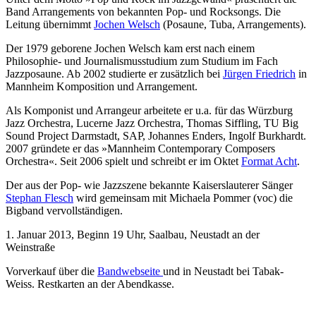
Band Arrangements von bekannten Pop- und Rocksongs. Die
Leitung übernimmt
Jochen Welsch
(Posaune, Tuba, Arrangements).
Der 1979 geborene Jochen Welsch kam erst nach einem
Philosophie- und Journalismusstudium zum Studium im Fach
Jazzposaune. Ab 2002 studierte er zusätzlich bei
Jürgen Friedrich
in
Mannheim Komposition und Arrangement.
Als Komponist und Arrangeur arbeitete er u.a. für das Würzburg
Jazz Orchestra, Lucerne Jazz Orchestra, Thomas Siffling, TU Big
Sound Project Darmstadt, SAP, Johannes Enders, Ingolf Burkhardt.
2007 gründete er das »Mannheim Contemporary Composers
Orchestra«. Seit 2006 spielt und schreibt er im Oktet
Format Acht
.
Der aus der Pop- wie Jazzszene bekannte Kaiserslauterer Sänger
Stephan Flesch
wird gemeinsam mit Michaela Pommer (voc) die
Bigband vervollständigen.
1. Januar 2013, Beginn 19 Uhr, Saalbau, Neustadt an der
Weinstraße
Vorverkauf über die
Bandwebseite
und in Neustadt bei Tabak-
Weiss. Restkarten an der Abendkasse.