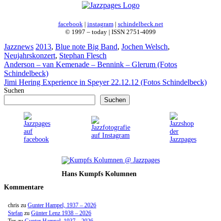
facebook
|
instagram
|
schindelbeck.net
© 1997 – today | ISSN 2751-4099
Kategorien
Schlagwörter
Jazznews
2013
,
Blue note Big Band
,
Jochen Welsch
,
Neujahrskonzert
,
Stephan Flesch
Anderson – van Kemenade – Bennink – Glerum (Fotos
Schindelbeck)
Jimi Hering Experience in Speyer 22.12.12 (Fotos Schindelbeck)
Suchen
Suchen
Hans Kumpfs Kolumnen
Kommentare
chris
zu
Gunter Hampel, 1937 – 2026
Stefan
zu
Günter Lenz 1938 – 2026