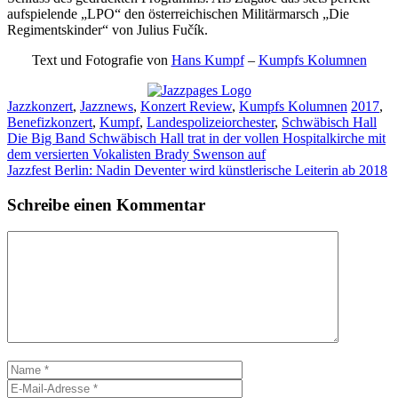
aufspielende „LPO“ den österreichischen Militärmarsch „Die
Regimentskinder“ von Julius Fučík.
Text und Fotografie von
Hans Kumpf
–
Kumpfs Kolumnen
Kategorien
Schlagw
Jazzkonzert
,
Jazznews
,
Konzert Review
,
Kumpfs Kolumnen
2017
,
Benefizkonzert
,
Kumpf
,
Landespolizeiorchester
,
Schwäbisch Hall
Die Big Band Schwäbisch Hall trat in der vollen Hospitalkirche mit
dem versierten Vokalisten Brady Swenson auf
Jazzfest Berlin: Nadin Deventer wird künstlerische Leiterin ab 2018
Schreibe einen Kommentar
Kommentar
Name
E-
Mail-
Website