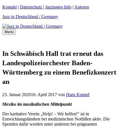
Zum
Kontakt
|
Datenschutz
|
Jazzpages Info
|
Autoren
Inhalt
Jazz in Deutschland / Germany
springen
Menü
In Schwäbisch Hall trat erneut das
Landespolizeiorchester Baden-
Württemberg zu einem Benefizkonzert
an
23. Januar 2020
10. April 2017
von
Hans Kumpf
Mexiko im musikalischen Mittelpunkt
Der karitative Verein „Help! – Wir helfen!“ ist in
Entwicklungsländern bei medizinischen Notfällen aktiv. Die
Spenden dafür werden unter anderem bei prägnanten