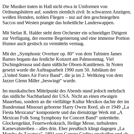
Die Musiker traten in Hall nicht etwa in Uniformen von
Ordnungshütern auf, sondern ziemlich zivil: In schwarzen Anzügen,
weißen Hemden, noblen Fliegen – nur auf den geschniegelten
Saccos und Westen prangte das hoheitliche Landeswappen.
Mit Stefan R. Halder steht dem Orchester ein schneidiger Dirigent
zur Verfügung, der enorme Begeisterung und eine immense Portion
Humor auch gestisch zu vermitteln vermag.
Mit der „Symphonic Overture op. 80“ von dem Tubisten James
Barnes begann das festliche Konzert am Palmsonntag. Viel
Dschingderassa und dann süßliche Oboen-Kantilenen. In Noten
gesetzt wurde die Auftragsarbeit 1990 zum 50. Jubiläum der
„United States Air Force Band“, die ja im 2. Weltkrieg von dem
Jazzer Glenn Miller „beswingt“ wurde.
Im musikalischen Mittelpunkt des Abends stand jedoch mehrfach
das südliche Nachbarland der USA. Nicht an einen etwaigen
Mauerbau, sondern an die vielfältige Kultur Mexikos dachte der im
Bundesstaat Missouri geborene Harry Owen Reed, als er 1949 „La
Fiesta Mexicana“ komponierte und das dreisätzige Werk mit „A
Mexican Folk Song Symphony for Concert Band“ untertitelte.
Glockengeläut, Feuerwerkskrach, Heilige Messe, turbulentes
Karnevalstreiben – alles drin. Eher preußisch klingt dagegen „La
Marcha de Zacateca”, 1891 von Genero Codina erschaffen und als