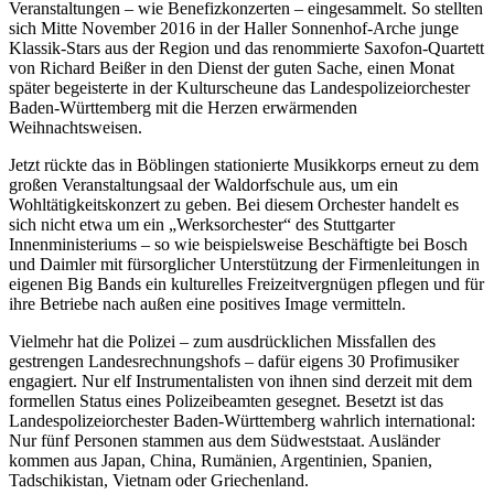
Veranstaltungen – wie Benefizkonzerten – eingesammelt. So stellten
sich Mitte November 2016 in der Haller Sonnenhof-Arche junge
Klassik-Stars aus der Region und das renommierte Saxofon-Quartett
von Richard Beißer in den Dienst der guten Sache, einen Monat
später begeisterte in der Kulturscheune das Landespolizeiorchester
Baden-Württemberg mit die Herzen erwärmenden
Weihnachtsweisen.
Jetzt rückte das in Böblingen stationierte Musikkorps erneut zu dem
großen Veranstaltungsaal der Waldorfschule aus, um ein
Wohltätigkeitskonzert zu geben. Bei diesem Orchester handelt es
sich nicht etwa um ein „Werksorchester“ des Stuttgarter
Innenministeriums – so wie beispielsweise Beschäftigte bei Bosch
und Daimler mit fürsorglicher Unterstützung der Firmenleitungen in
eigenen Big Bands ein kulturelles Freizeitvergnügen pflegen und für
ihre Betriebe nach außen eine positives Image vermitteln.
Vielmehr hat die Polizei – zum ausdrücklichen Missfallen des
gestrengen Landesrechnungshofs – dafür eigens 30 Profimusiker
engagiert. Nur elf Instrumentalisten von ihnen sind derzeit mit dem
formellen Status eines Polizeibeamten gesegnet. Besetzt ist das
Landespolizeiorchester Baden-Württemberg wahrlich international:
Nur fünf Personen stammen aus dem Südweststaat. Ausländer
kommen aus Japan, China, Rumänien, Argentinien, Spanien,
Tadschikistan, Vietnam oder Griechenland.