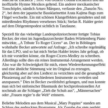
inoffizielle Hymne Mexikos geltend. Ein anderer mexikanischer
Tonschöpfer, nämlich Arturo Márquez, verfasste den „Danzón No.
2“, bei dem der japanische Bassklarinettist Arata Kajima flugs zum
Flügel wechselte. Ein mit schönen Klangeffekten gestaltetes und mit
mitreißenden Rhythmen versehenes Stück; Stefan R. Halder geriet
auf dem Dirigentenpodest sichtlich in Tanzlaune.
Speziell für das vielseitige Landespolizeiorchester fertigte Tobias
Becker, der einst im Jugendjazzorchester Baden-Württemberg Piano
mitwirkte, „A Tribute To Roger Cicero“ an. Der in Böblingen
wohnhafte Becker antwortete auf Anfrage: „Ich schreibe regelmäßig
für das LPO, und so hat mich Stefan Halder letztes Jahr gefragt, ob
ich mir vorstellen könne, ein Roger-Cicero-Medley zu schreiben.
Allerdings sollte dies ein reines Instrumental-Arrangement werden.
Also war die Schwierigkeit für mich, einen Wiedererkennungseffekt
und eine ähnliche Stimmung wie im Original zu erzeugen,
gleichzeitig aber auf den Liedtext zu verzichten und die gesangliche
Phrasierung auf die verschiedenen Instrumente zu verteilen und
anzupassen.“ Dies ist Becker zweifelsfrei gelungen, und nun konnte
man sich bei sinfonischer Blasmusik der hochprofessionellen Art
nochmals an die Schlager „Zieh die Schuh aus“, „Männersachen“
oder „Frauen regier’n die Welt“ erinnern.
Beliebte Melodien aus dem Musical „Mary Poppins“ standen am
Schluss des gedruckten Programms. Als Zugabe das stets perfekt