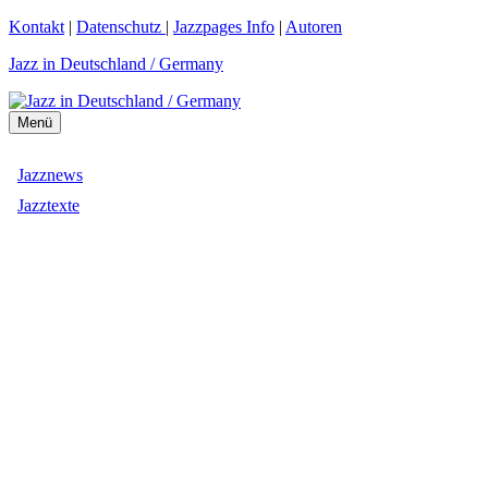
Zum
Kontakt
|
Datenschutz
|
Jazzpages Info
|
Autoren
Inhalt
Jazz in Deutschland / Germany
springen
Menü
Jazznews
Jazztexte