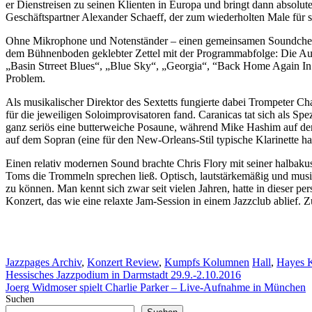
er Dienstreisen zu seinen Klienten in Europa und bringt dann absolute
Geschäftspartner Alexander Schaeff, der zum wiederholten Male für s
Ohne Mikrophone und Notenständer – einen gemeinsamen Soundcheck g
dem Bühnenboden geklebter Zettel mit der Programmabfolge: Die Au
„Basin Strreet Blues“, „Blue Sky“, „Georgia“, “Back Home Again In
Problem.
Als musikalischer Direktor des Sextetts fungierte dabei Trompeter 
für die jeweiligen Soloimprovisatoren fand. Caranicas tat sich als Sp
ganz seriös eine butterweiche Posaune, während Mike Hashim auf de
auf dem Sopran (eine für den New-Orleans-Stil typische Klarinette hatt
Einen relativ modernen Sound brachte Chris Flory mit seiner halbak
Toms die Trommeln sprechen ließ. Optisch, lautstärkemäßig und musik
zu können. Man kennt sich zwar seit vielen Jahren, hatte in dieser p
Konzert, das wie eine relaxte Jam-Session in einem Jazzclub ablief. 
Kategorien
Schlagwörter
Jazzpages Archiv
,
Konzert Review
,
Kumpfs Kolumnen
Hall
,
Hayes 
Hessisches Jazzpodium in Darmstadt 29.9.-2.10.2016
Joerg Widmoser spielt Charlie Parker – Live-Aufnahme in München
Suchen