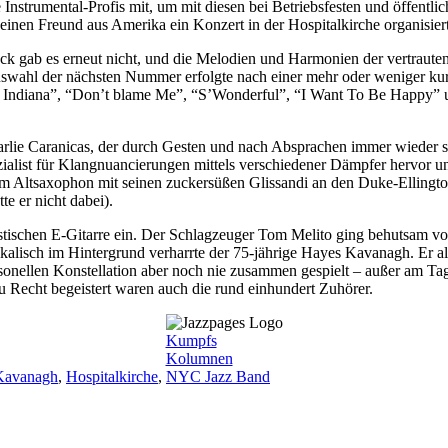
 Instrumental-Profis mit, um mit diesen bei Betriebsfesten und öffentlic
einen Freund aus Amerika ein Konzert in der Hospitalkirche organisier
ab es erneut nicht, und die Melodien und Harmonien der vertrauten 
swahl der nächsten Nummer erfolgte nach einer mehr oder weniger ku
 Indiana”, “Don’t blame Me”, “S’Wonderful”, “I Want To Be Happy” un
Charlie Caranicas, der durch Gesten und nach Absprachen immer wieder
ezialist für Klangnuancierungen mittels verschiedener Dämpfer hervor u
m Altsaxophon mit seinen zuckersüßen Glissandi an den Duke-Ellingt
e er nicht dabei).
ustischen E-Gitarre ein. Der Schlagzeuger Tom Melito ging behutsam 
alisch im Hintergrund verharrte der 75-jährige Hayes Kavanagh. Er als
ersonellen Konstellation aber noch nie zusammen gespielt – außer am Tag
Zu Recht begeistert waren auch die rund einhundert Zuhörer.
Kumpfs
Kolumnen
Kavanagh
,
Hospitalkirche
,
NYC Jazz Band