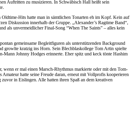
hen Auftritten zu musizieren. In Schwäbisch Hall heißt sein
te.
Oldtime-Hits hatte man in sämtlichen Tonarten eh im Kopf. Kein auf
rzen Diskussion innerhalb der Gruppe. „Alexander’s Ragtime Band“,
d als unvermeidlicher Final-Song “When The Saints” – alles kein
 spontan gemeinsame Begleitfiguren als unterstützenden Background
nd growlte kratzig ins Horn. Sein Blechblaskollege Tom Artin spielte
on-Mann Johnny Hodges erinnerte. Eher spitz und keck tönte Hashim
vor, wenn er mal einen Marsch-Rhythmus markierte oder mit den Tom-
 Amateur hatte seine Freude daran, erneut mit Vollprofis kooperieren
 zuvor in Eislingen. Alle hatten ihren Spaß an dem kreativen