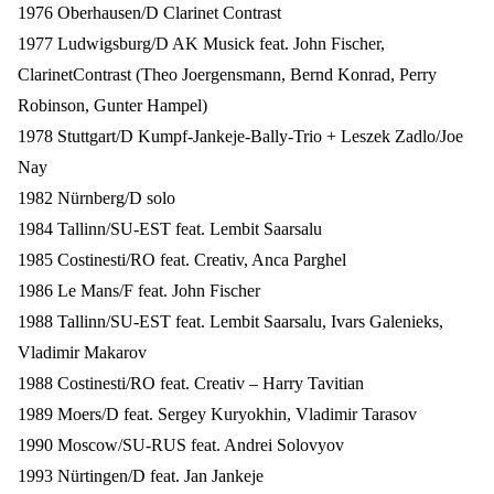
1976 Oberhausen/D Clarinet Contrast
1977 Ludwigsburg/D AK Musick feat. John Fischer,
ClarinetContrast (Theo Joergensmann, Bernd Konrad, Perry
Robinson, Gunter Hampel)
1978 Stuttgart/D Kumpf-Jankeje-Bally-Trio + Leszek Zadlo/Joe
Nay
1982 Nürnberg/D solo
1984 Tallinn/SU-EST feat. Lembit Saarsalu
1985 Costinesti/RO feat. Creativ, Anca Parghel
1986 Le Mans/F feat. John Fischer
1988 Tallinn/SU-EST feat. Lembit Saarsalu, Ivars Galenieks,
Vladimir Makarov
1988 Costinesti/RO feat. Creativ – Harry Tavitian
1989 Moers/D feat. Sergey Kuryokhin, Vladimir Tarasov
1990 Moscow/SU-RUS feat. Andrei Solovyov
1993 Nürtingen/D feat. Jan Jankeje