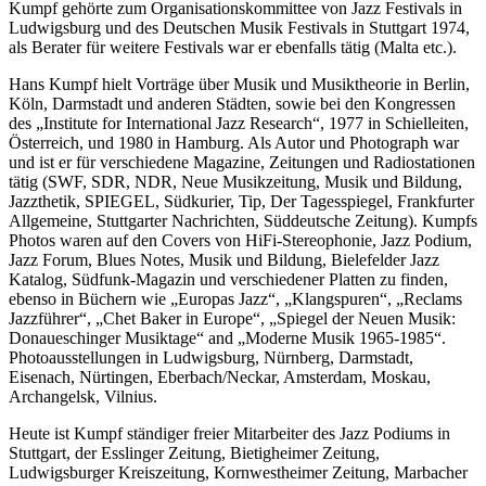
Kumpf gehörte zum Organisationskommittee von Jazz Festivals in
Ludwigsburg und des Deutschen Musik Festivals in Stuttgart 1974,
als Berater für weitere Festivals war er ebenfalls tätig (Malta etc.).
Hans Kumpf hielt Vorträge über Musik und Musiktheorie in Berlin,
Köln, Darmstadt und anderen Städten, sowie bei den Kongressen
des „Institute for International Jazz Research“, 1977 in Schielleiten,
Österreich, und 1980 in Hamburg. Als Autor und Photograph war
und ist er für verschiedene Magazine, Zeitungen und Radiostationen
tätig (SWF, SDR, NDR, Neue Musikzeitung, Musik und Bildung,
Jazzthetik, SPIEGEL, Südkurier, Tip, Der Tagesspiegel, Frankfurter
Allgemeine, Stuttgarter Nachrichten, Süddeutsche Zeitung). Kumpfs
Photos waren auf den Covers von HiFi-Stereophonie, Jazz Podium,
Jazz Forum, Blues Notes, Musik und Bildung, Bielefelder Jazz
Katalog, Südfunk-Magazin und verschiedener Platten zu finden,
ebenso in Büchern wie „Europas Jazz“, „Klangspuren“, „Reclams
Jazzführer“, „Chet Baker in Europe“, „Spiegel der Neuen Musik:
Donaueschinger Musiktage“ and „Moderne Musik 1965-1985“.
Photoausstellungen in Ludwigsburg, Nürnberg, Darmstadt,
Eisenach, Nürtingen, Eberbach/Neckar, Amsterdam, Moskau,
Archangelsk, Vilnius.
Heute ist Kumpf ständiger freier Mitarbeiter des Jazz Podiums in
Stuttgart, der Esslinger Zeitung, Bietigheimer Zeitung,
Ludwigsburger Kreiszeitung, Kornwestheimer Zeitung, Marbacher