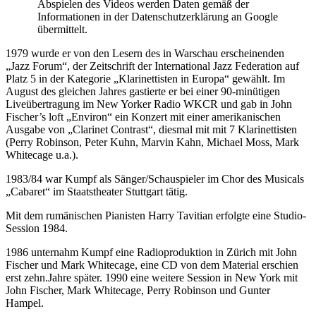
Abspielen des Videos werden Daten gemäß der
Informationen in der Datenschutzerklärung an Google
übermittelt.
1979 wurde er von den Lesern des in Warschau erscheinenden
„Jazz Forum“, der Zeitschrift der International Jazz Federation auf
Platz 5 in der Kategorie „Klarinettisten in Europa“ gewählt. Im
August des gleichen Jahres gastierte er bei einer 90-minütigen
Liveübertragung im New Yorker Radio WKCR und gab in John
Fischer’s loft „Environ“ ein Konzert mit einer amerikanischen
Ausgabe von „Clarinet Contrast“, diesmal mit mit 7 Klarinettisten
(Perry Robinson, Peter Kuhn, Marvin Kahn, Michael Moss, Mark
Whitecage u.a.).
1983/84 war Kumpf als Sänger/Schauspieler im Chor des Musicals
„Cabaret“ im Staatstheater Stuttgart tätig.
Mit dem rumänischen Pianisten Harry Tavitian erfolgte eine Studio-
Session 1984.
1986 unternahm Kumpf eine Radioproduktion in Zürich mit John
Fischer und Mark Whitecage, eine CD von dem Material erschien
erst zehn.Jahre später.
1990 eine weitere Session in New York mit
John Fischer, Mark Whitecage, Perry Robinson und Gunter
Hampel.