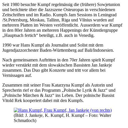
Seit 1980 besuchte Kumpf regelmässig die (frühere) Sowjetunion
und berichtete über die Jazzszene Osteuropas in verschiedenen
Zeitschriften und im Radio. Kumpfs Jam Sessions in Leningrad
/St.Petersburg, Moskau, Tallinn, Riga und Vilnius wurden auf
mehreren Platten im Westen veröffentlicht.
Ausserdem war Kumpf
in den 80er Jahren an mehreren Happenings der Künstlergruppe
„Hauptsach fertich“ beteiligt, z.B. auch in Venedig.
1990 war Hans Kumpf als Journalist und Solist mit dem
Jugendjazzorchester Baden-Württemberg auf Bali/Indonesien.
Nach gemeinsamen Auftritten in den 70er Jahren spielt Kumpf
wieder verstärkt mit dem slowakischen Bassisten Jan Jankeje
zusammen. Das Duo gibt Konzerte und tritt vor allem bei
Vernissagen auf.
Zusammen mit seiner Frau Katarzyna Kumpf als Autorin und
Sprecherin rief er das Programm „Polnische Lyrik & Jazz“ und
„Polnische Märchen & Jazz“ ins Leben. Der polnische Bassist
Vitold Rek kooperiert dabei mit den Kumpfs.
(Bild: J. Jankeje, K. Kumpf, H. Kumpf – Foto: Walter
Schmatloch)