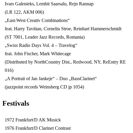
Ivars Galenieks, Lembit Saarsalu, Rejn Rannap
(LR 122, AKM 006)
„East-West Creativ Combinations“
feat. Harry Tavitian, Corneliu Stroe, Reinhart Hammerschmidt
(ST 7001, Leader Jazz Records, Romania)
„Swiss Radio Days Vol. 4 – Travelog“
feat. John Fischer, Mark Whitecage
(Distributed by NorthCountry Dist., Redwood, NY, ReEntry RE
016)
„A Portrait of Jan Jankeje“ – Duo „BassClarinet“
(jazzpoint records Weinsberg CD jp 1054)
Festivals
1972 Frankfurt/D AK Musick
1976 Frankfurt/D Clarinet Contrast