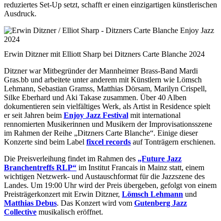
reduziertes Set-Up setzt, schafft er einen einzigartigen künstlerischen
Ausdruck.
Erwin Ditzner mit Elliott Sharp bei Ditzners Carte Blanche 2024
Ditzner war Mitbegründer der Mannheimer Brass-Band Mardi
Gras.bb und arbeitete unter anderem mit Künstlern wie Lömsch
Lehmann, Sebastian Gramss, Matthias Dörsam, Marilyn Crispell,
Silke Eberhard und Aki Takase zusammen. Über 40 Alben
dokumentieren sein vielfältiges Werk, als Artist in Residence spielt
er seit Jahren beim
Enjoy Jazz Festival
mit international
rennomierten Musikerinnen und Musikern der Improvisationsszene
im Rahmen der Reihe „Ditzners Carte Blanche“. Einige dieser
Konzerte sind beim Label
fixcel records
auf Tonträgern erschienen.
Die Preisverleihung findet im Rahmen des
„Future Jazz
Branchentreffs RLP“
im Institut Francais in Mainz statt, einem
wichtigen Netzwerk- und Austauschformat für die Jazzszene des
Landes. Um 19:00 Uhr wird der Preis übergeben, gefolgt von einem
Preisträgerkonzert mit Erwin Ditzner,
Lömsch Lehmann
und
Matthias Debus
. Das Konzert wird vom
Gutenberg Jazz
Collective
musikalisch eröffnet.