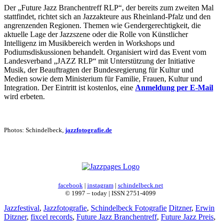
Der „Future Jazz Branchentreff RLP“, der bereits zum zweiten Mal
stattfindet, richtet sich an Jazzakteure aus Rheinland-Pfalz und den
angrenzenden Regionen. Themen wie Gendergerechtigkeit, die
aktuelle Lage der Jazzszene oder die Rolle von Künstlicher
Intelligenz im Musikbereich werden in Workshops und
Podiumsdiskussionen behandelt. Organisiert wird das Event vom
Landesverband „JAZZ RLP“ mit Unterstützung der Initiative
Musik, der Beauftragten der Bundesregierung für Kultur und
Medien sowie dem Ministerium für Familie, Frauen, Kultur und
Integration. Der Eintritt ist kostenlos, eine
Anmeldung per E-Mail
wird erbeten.
Photos: Schindelbeck,
jazzfotografie.de
facebook
|
instagram
|
schindelbeck.net
© 1997 – today | ISSN 2751-4099
Kategorien
Schlagwörter
Jazzfestival
,
Jazzfotografie
,
Schindelbeck Fotografie
Ditzner
,
Erwin
Ditzner
,
fixcel records
,
Future Jazz Branchentreff
,
Future Jazz Preis
,