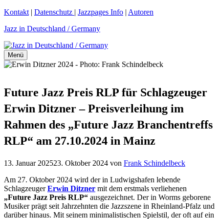
Zum
Kontakt
|
Datenschutz
|
Jazzpages Info
|
Autoren
Inhalt
Jazz in Deutschland / Germany
springen
Menü
Future Jazz Preis RLP für Schlagzeuger
Erwin Ditzner – Preisverleihung im
Rahmen des „Future Jazz Branchentreffs
RLP“ am 27.10.2024 in Mainz
13. Januar 2025
23. Oktober 2024
von
Frank Schindelbeck
Am 27. Oktober 2024 wird der in Ludwigshafen lebende
Schlagzeuger
Erwin Ditzner
mit dem erstmals verliehenen
„Future Jazz Preis RLP“
ausgezeichnet. Der in Worms geborene
Musiker prägt seit Jahrzehnten die Jazzszene in Rheinland-Pfalz und
darüber hinaus. Mit seinem minimalistischen Spielstil, der oft auf ein