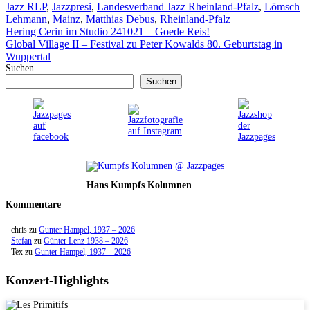
Jazz RLP
,
Jazzpresi
,
Landesverband Jazz Rheinland-Pfalz
,
Lömsch
Lehmann
,
Mainz
,
Matthias Debus
,
Rheinland-Pfalz
Hering Cerin im Studio 241021 – Goede Reis!
Global Village II – Festival zu Peter Kowalds 80. Geburtstag in
Wuppertal
Suchen
Suchen
Hans Kumpfs Kolumnen
Kommentare
chris
zu
Gunter Hampel, 1937 – 2026
Stefan
zu
Günter Lenz 1938 – 2026
Tex
zu
Gunter Hampel, 1937 – 2026
Konzert-Highlights