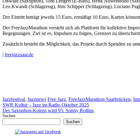
Oßwald (Saxophon), Tom Lengert (E-Bass), Henk Nuwenhoud (Saxophon)
Leo Kwandt (Schlagzeug), Jörn Schipper (Schlagzeug), Luciano Pagli
Der Eintritt beträgt jeweils 15 Euro, ermäßigt 10 Euro. Karten können
Der FreeJazzMarathon versteht sich als Plattform für kollektive Imp
Begegnungen. Ziel ist es, Impulsen zu folgen, Grenzen zu überschreit
Zusätzlich besteht die Möglichkeit, das Projekt durch Spenden zu unte
|
freejazzsaar.de
Kategorien
Schlagwörter
Jazzfestival
,
Jazznews
Free Jazz
,
FreeJazzMarathon Saarbrücken
,
Imp
SWR Kultur – Jazz im Radio Oktober 2025
Der Saxophon-Koloss wird 95: Sonny Rollins
Suchen
Suchen