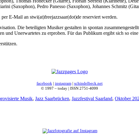
, Thomas Honecker (Gitarre), Florian Seefeld (Klarinette), Detlef S
arini (Saxophon), Pedro Panesso (Saxophon), Johannes Schmitz (Gitarr
 per E-Mail an stwi(at)freejazzsaar(dot)de reserviert werden.
rovisation. Die beteiligten Musiker gestalten in spontan zusammengeste
en und Unerwartetes zu erproben. Für das Publikum ergibt sich so eine 
rstützen.
facebook
|
instagram
|
schindelbeck.net
© 1997 – today | ISSN 2751-4099
rovisierte Musik
,
Jazz Saarbrücken
,
Jazzfestival Saarland
,
Oktober 202