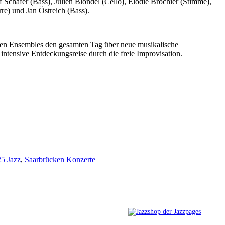
chäfer (Bass), Julien Blondel (Cello), Elodie Brochier (Stimme),
e) und Jan Östreich (Bass).
llten Ensembles den gesamten Tag über neue musikalische
intensive Entdeckungsreise durch die freie Improvisation.
5 Jazz
,
Saarbrücken Konzerte