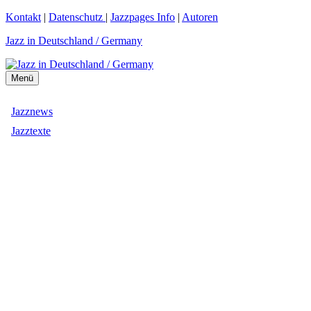
Zum
Kontakt
|
Datenschutz
|
Jazzpages Info
|
Autoren
Inhalt
Jazz in Deutschland / Germany
springen
Menü
Jazznews
Jazztexte