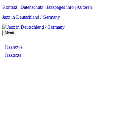
Zum
Kontakt
|
Datenschutz
|
Jazzpages Info
|
Autoren
Inhalt
Jazz in Deutschland / Germany
springen
Menü
Jazznews
Jazztexte