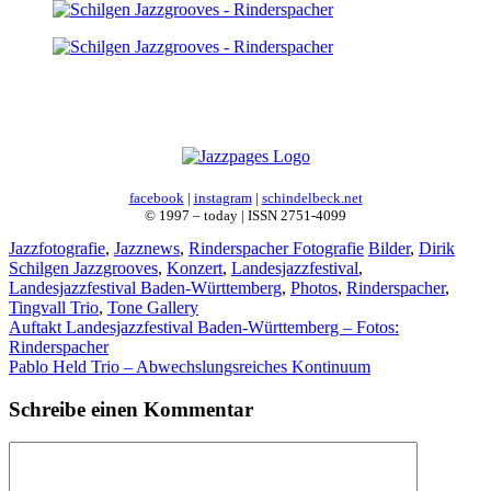
facebook
|
instagram
|
schindelbeck.net
© 1997 – today | ISSN 2751-4099
Kategorien
Schlagwörter
Jazzfotografie
,
Jazznews
,
Rinderspacher Fotografie
Bilder
,
Dirik
Schilgen Jazzgrooves
,
Konzert
,
Landesjazzfestival
,
Landesjazzfestival Baden-Württemberg
,
Photos
,
Rinderspacher
,
Tingvall Trio
,
Tone Gallery
Auftakt Landesjazzfestival Baden-Württemberg – Fotos:
Rinderspacher
Pablo Held Trio – Abwechslungsreiches Kontinuum
Schreibe einen Kommentar
Kommentar