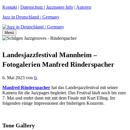
Zum
Kontakt
|
Datenschutz
|
Jazzpages Info
|
Autoren
Inhalt
Jazz in Deutschland / Germany
springen
Menü
Landesjazzfestival Mannheim –
Fotogalerien Manfred Rinderspacher
6. Mai 2023
von
fs
Manfred Rinderspacher
hat das Landesjazzfestival mit seiner
Kamera für die Jazzpages begleitet. Das Festival läuft noch bis zum
7. Mai und endet dann mit mit dem Finale mit Kurt Elling. Im
folgenden einige Impressionen der bisherigen Konzerte.
Tone Gallery