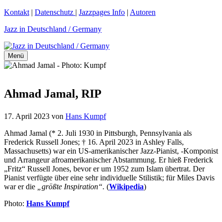
Zum
Kontakt
|
Datenschutz
|
Jazzpages Info
|
Autoren
Inhalt
Jazz in Deutschland / Germany
springen
Menü
Ahmad Jamal, RIP
17. April 2023
von
Hans Kumpf
Ahmad Jamal (* 2. Juli 1930 in Pittsburgh, Pennsylvania als
Frederick Russell Jones; † 16. April 2023 in Ashley Falls,
Massachusetts) war ein US-amerikanischer Jazz-Pianist, -Komponist
und Arrangeur afroamerikanischer Abstammung. Er hieß Frederick
„Fritz“ Russell Jones, bevor er um 1952 zum Islam übertrat. Der
Pianist verfügte über eine sehr individuelle Stilistik; für Miles Davis
war er die
„größte Inspiration“.
(
Wikipedia
)
Photo:
Hans Kumpf