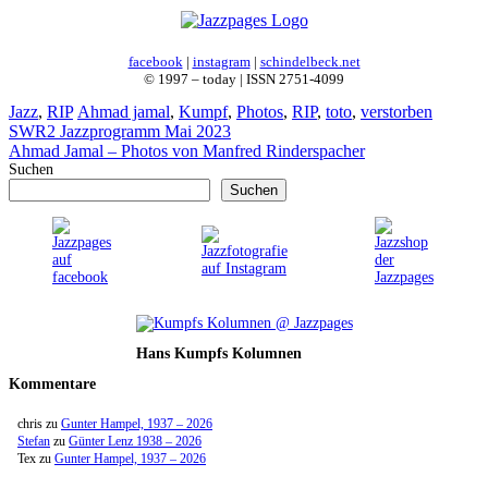
facebook
|
instagram
|
schindelbeck.net
© 1997 – today | ISSN 2751-4099
Kategorien
Schlagwörter
Jazz
,
RIP
Ahmad jamal
,
Kumpf
,
Photos
,
RIP
,
toto
,
verstorben
SWR2 Jazzprogramm Mai 2023
Ahmad Jamal – Photos von Manfred Rinderspacher
Suchen
Suchen
Hans Kumpfs Kolumnen
Kommentare
chris
zu
Gunter Hampel, 1937 – 2026
Stefan
zu
Günter Lenz 1938 – 2026
Tex
zu
Gunter Hampel, 1937 – 2026