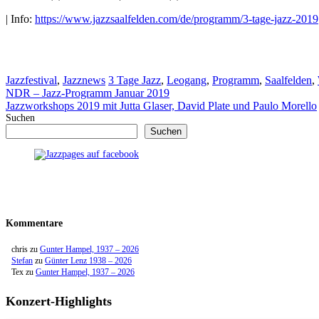
| Info:
https://www.jazzsaalfelden.com/de/programm/3-tage-jazz-2019
Kategorien
Schlagwörter
Jazzfestival
,
Jazznews
3 Tage Jazz
,
Leogang
,
Programm
,
Saalfelden
,
NDR – Jazz-Programm Januar 2019
Jazzworkshops 2019 mit Jutta Glaser, David Plate und Paulo Morello
Suchen
Suchen
Kommentare
chris
zu
Gunter Hampel, 1937 – 2026
Stefan
zu
Günter Lenz 1938 – 2026
Tex
zu
Gunter Hampel, 1937 – 2026
Konzert-Highlights