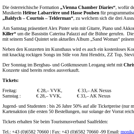
Die österreichische Formation
„Vienna Chamber Diaries“
, wofür d
Musikerin
Hélène Labarrière und Hasse Poulsen
für programmatisc
„Baldych – Courtois – Telderman“
, zu welchem sich die drei Au
Am Samstag präsentiert Alex Pinter sein mit Gitarre, Piano und Akk
Killer“
um die Bassistin Caterina Palazzi auf die Bühne gerufen. Di
mit seinem Sand Quintet sein aktuelles Album „Sand Woman“ präsenti
Neben den Konzerten im Kunsthaus wird es auch ein kostenloses Kon
mit knackig rockigen Songs im Stile von Jimi Hendrix, ZZ Top, Stev
Der Sonntag im Bergbau- und Gotikmuseum Leogang steht mit
Chri
Konzerte sind bereits restlos ausverkauft.
Tickets:
Freitag: € 28,– VVK, € 33,– AK Nexus
Samstag : € 28,– VVK, € 33,– AK Nexus
Jugend- und Studenten : bis 26 Jahre 50% auf alle Ticketpreise (nur 
Kartenaktion (die ersten 50 Bestellungen, nur solange der Vorrat reich
Tickets erhalten Sie beim Tourismusverband Saalfelden:
Tel.: +43 (0)6582 70660 | Fax: +43 (0)6582 70660 -99 Email:
monika