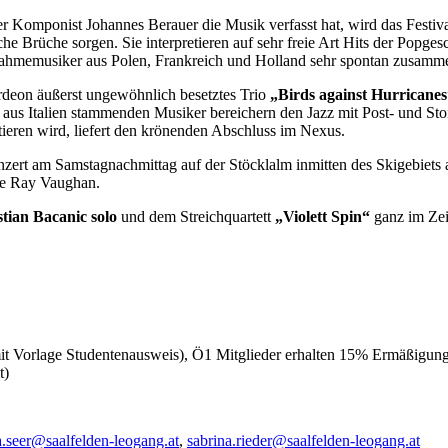
er Komponist Johannes Berauer die Musik verfasst hat, wird das Festi
he Brüche sorgen. Sie interpretieren auf sehr freie Art Hits der Popge
snahmemusiker aus Polen, Frankreich und Holland sehr spontan zusam
ordeon äußerst ungewöhnlich besetztes Trio
„Birds against Hurricane
e aus Italien stammenden Musiker bereichern den Jazz mit Post- und S
eren wird, liefert den krönenden Abschluss im Nexus.
zert am Samstagnachmittag auf der Stöcklalm inmitten des Skigebiets
ie Ray Vaughan.
stian Bacanic solo
und dem Streichquartett
„Violett Spin“
ganz im Zei
mit Vorlage Studentenausweis), Ö1 Mitglieder erhalten 15% Ermäßigung 
t)
.seer@saalfelden-leogang.at
,
sabrina.rieder@saalfelden-leogang.at