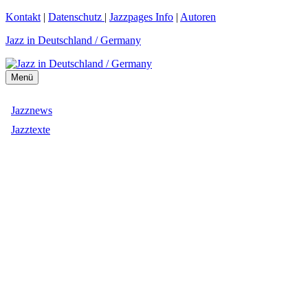
Zum
Kontakt
|
Datenschutz
|
Jazzpages Info
|
Autoren
Inhalt
Jazz in Deutschland / Germany
springen
Menü
Jazznews
Jazztexte